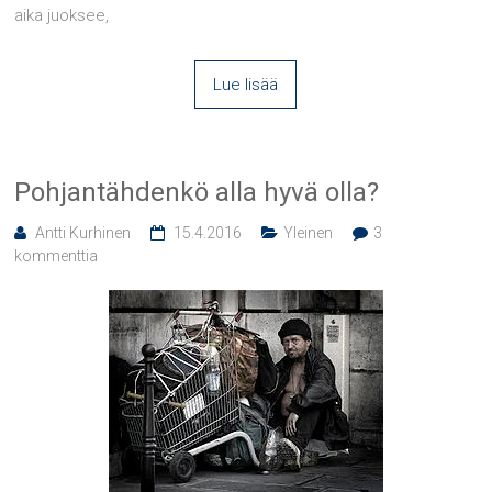
aika juoksee,
Lue lisää
Pohjantähdenkö alla hyvä olla?
Antti Kurhinen
15.4.2016
Yleinen
3
kommenttia