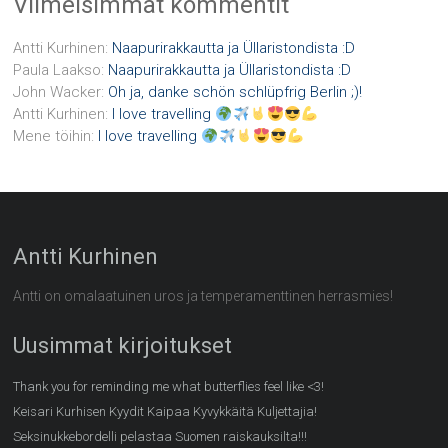
Viimeisimmät kommentit
Antti Kurhinen
:
Naapurirakkautta ja Üllaristondista :D
Paula Laakso
:
Naapurirakkautta ja Üllaristondista :D
John Wacker
:
Oh ja, danke schön schlüpfrig Berlin ;)!
Antti Kurhinen
:
I love travelling
Mene töihin
:
I love travelling
Antti Kurhinen
Antti on omalaatuinen uros ja temperamenttinen herrasmies!
Uusimmat kirjoitukset
Thank you for reminding me what butterflies feel like <3!
Keisari Kurhisen Kyydit Kaipaa Kyvykkäitä Kuljettajia!
Seksinukkebordelli pelastaa Suomen raiskauksilta!!!