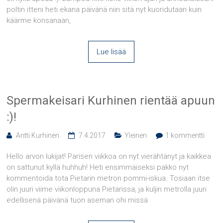
poltin itteni heti ekana päivänä niin sitä nyt kuoridutaan kuin
käärme konsanaan,
Lue lisää
Spermakeisari Kurhinen rientää apuun
:)!
Antti Kurhinen
7.4.2017
Yleinen
1 kommentti
Hello arvon lukijat! Parisen viikkoa on nyt vierähtänyt ja kaikkea
on sattunut kyllä huhhuh! Heti ensimmäiseksi pakko nyt
kommentoida tota Pietarin metron pommi-iskua. Tosiaan itse
olin juuri viime viikonloppuna Pietarissa, ja kuljin metrolla juuri
edellisenä päivänä tuon aseman ohi missä