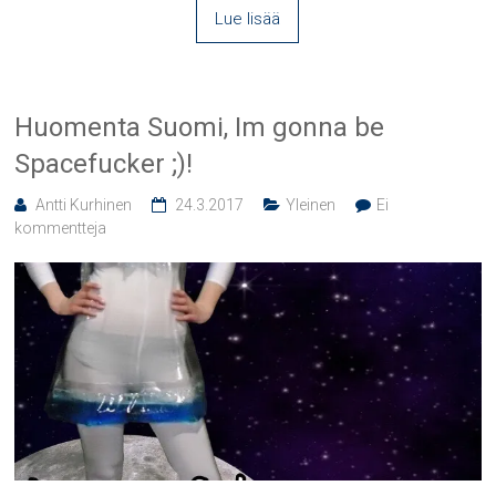
Lue lisää
Huomenta Suomi, Im gonna be
Spacefucker ;)!
Antti Kurhinen
24.3.2017
Yleinen
Ei
kommentteja