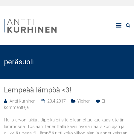
peräsuoli
Lempeää lämpöä <3!
Antti Kurhinen
20.4.2017
Yleinen
Ei
kommentteja
Hello arvon lukijat! Jippikajeii sitä ollaan oltuu kuulkaas etelän
lämmössä. Tosiaan Teneriffalla kävin pyörähtää viikon ajan ja
oli kyllä upeaa :)! Lämpöä riitti koko viikon ajan ja ahneuksissani