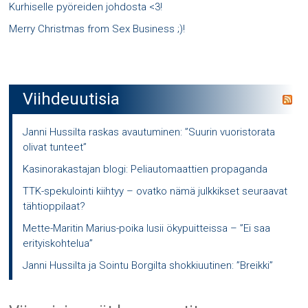
Kurhiselle pyöreiden johdosta <3!
Merry Christmas from Sex Business ;)!
Viihdeuutisia
Janni Hussilta raskas avautuminen: ”Suurin vuoristorata
olivat tunteet”
Kasinorakastajan blogi: Peliautomaattien propaganda
TTK-spekulointi kiihtyy – ovatko nämä julkkikset seuraavat
tähtioppilaat?
Mette-Maritin Marius-poika lusii ökypuitteissa – ”Ei saa
erityiskohtelua”
Janni Hussilta ja Sointu Borgilta shokkiuutinen: ”Breikki”