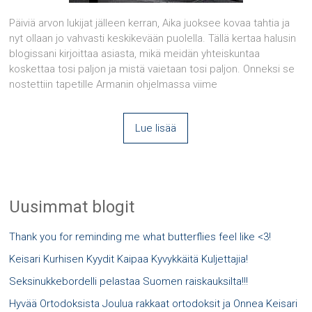
Päiviä arvon lukijat jälleen kerran, Aika juoksee kovaa tahtia ja
nyt ollaan jo vahvasti keskikevään puolella. Tällä kertaa halusin
blogissani kirjoittaa asiasta, mikä meidän yhteiskuntaa
koskettaa tosi paljon ja mistä vaietaan tosi paljon. Onneksi se
nostettiin tapetille Armanin ohjelmassa viime
Lue lisää
Uusimmat blogit
Thank you for reminding me what butterflies feel like <3!
Keisari Kurhisen Kyydit Kaipaa Kyvykkäitä Kuljettajia!
Seksinukkebordelli pelastaa Suomen raiskauksilta!!!
Hyvää Ortodoksista Joulua rakkaat ortodoksit ja Onnea Keisari