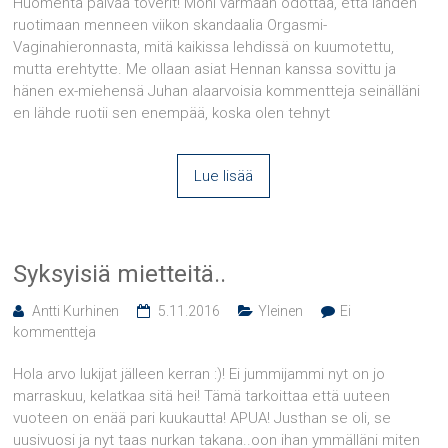
Huomenta päivää toverit! Moni varmaan odottaa, että lähden
ruotimaan menneen viikon skandaalia Orgasmi-
Vaginahieronnasta, mitä kaikissa lehdissä on kuumotettu,
mutta erehtytte. Me ollaan asiat Hennan kanssa sovittu ja
hänen ex-miehensä Juhan alaarvoisia kommentteja seinälläni
en lähde ruotii sen enempää, koska olen tehnyt
Lue lisää
Syksyisiä mietteitä..
Antti Kurhinen
5.11.2016
Yleinen
Ei
kommentteja
Hola arvo lukijat jälleen kerran :)! Ei jummijammi nyt on jo
marraskuu, kelatkaa sitä hei! Tämä tarkoittaa että uuteen
vuoteen on enää pari kuukautta! APUA! Justhan se oli, se
uusivuosi ja nyt taas nurkan takana..oon ihan ymmälläni miten