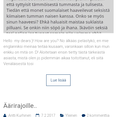
Hello my dears:)! How are you? No älkääs pelästykö, en mie
englanniksi meinaa teitää kiusaam, varsinkaan silloin kun mun
enkku on mitä on :D! Aloitetaan ensin tietty tästä tärkeästä
asiasta, mistä olen jo pidemmän aikaa toitottanut, eli siitä
Venäläisestä tosi
Lue lisää
Äärirajoille..
Antti Kurhinen
7.2.2017
Yleinen
2 kommenttia