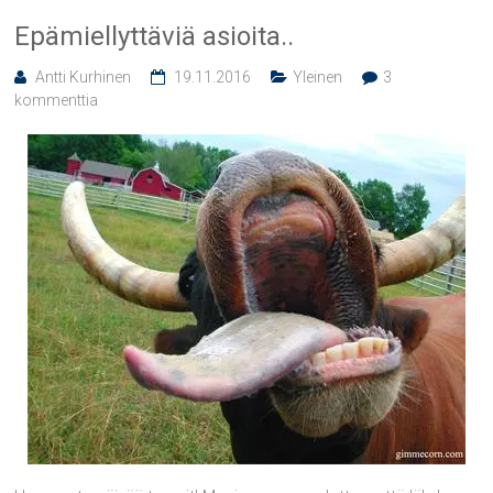
Epämiellyttäviä asioita..
Antti Kurhinen
19.11.2016
Yleinen
3
kommenttia