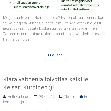
Morjestaa toverit.. No mitäs teille? Nyt on oli taas parin viikon
tauko blogista, kun täs oli töitä ja muutenkin jotenkin ei ollut
jaksanut vaan rustata koska suuri suru valtasi sydämmeni.
Tosiaan minun kaikista rakkain vaarini kuoli sydänkohtaukseen.
Hän halusi toisen
Lue lisää
Klara vabbenia toivottaa kaikille
Keisari Kurhinen ;)!
Antti Kurhinen
29.4.2017
Yleinen
Ei
kommentteja