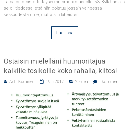
Tämä on omistettu täysin mummoni muistolle..<3! Kyllähän siis
se oli tiedossa, että hän poistuu jossain vaiheessa
keskuudestamme, mutta silti läheisten
Lue lisää
Ostaisin mielelläni huumoritajua
kaikille tosikoille koko rahalla, kiitos!
Antti Kurhinen
19.5.2017
Yleinen
1 kommentti