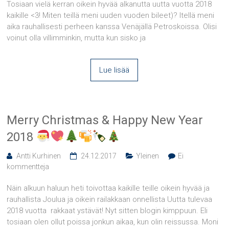
Tosiaan vielä kerran oikein hyvää alkanutta uutta vuotta 2018
kaikille <3! Miten teillä meni uuden vuoden bileet)? Itellä meni
aika rauhallisesti perheen kanssa Venäjällä Petroskoissa. Olisi
voinut olla villimminkin, mutta kun sisko ja
Lue lisää
Merry Christmas & Happy New Year
2018
Antti Kurhinen
24.12.2017
Yleinen
Ei
kommentteja
Näin alkuun haluun heti toivottaa kaikille teille oikein hyvää ja
rauhallista Joulua ja oikein railakkaan onnellista Uutta tulevaa
2018 vuotta rakkaat ystävät! Nyt sitten blogin kimppuun. Eli
tosiaan olen ollut poissa jonkun aikaa, kun olin reissussa. Moni