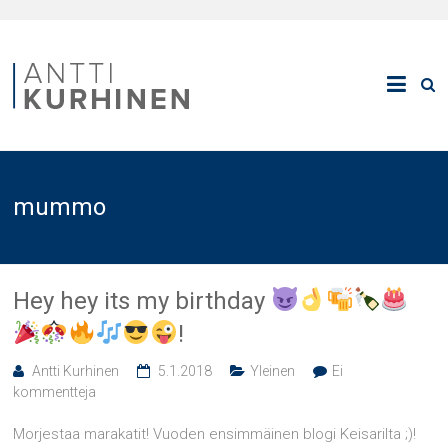
mummo
Hey hey its my birthday
!
Antti Kurhinen
5.1.2018
Yleinen
Ei
kommentteja
Morjestaa marakatit! Vuoden ensimmäinen blogi Keisarilta ;)!