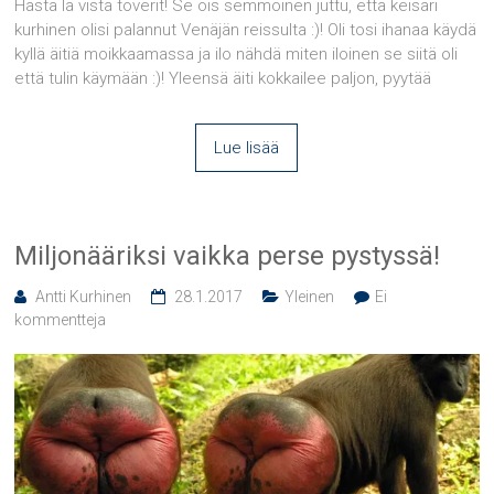
Hasta la vista toverit! Se ois semmoinen juttu, että keisari
kurhinen olisi palannut Venäjän reissulta :)! Oli tosi ihanaa käydä
kyllä äitiä moikkaamassa ja ilo nähdä miten iloinen se siitä oli
että tulin käymään :)! Yleensä äiti kokkailee paljon, pyytää
Lue lisää
Miljonääriksi vaikka perse pystyssä!
Antti Kurhinen
28.1.2017
Yleinen
Ei
kommentteja