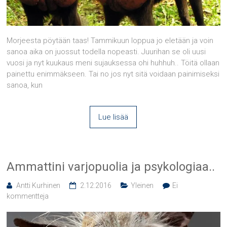
Morjeesta pöytään taas! Tammikuun loppua jo eletään ja voin
sanoa aika on juossut todella nopeasti. Juurihan se oli uusi
vuosi ja nyt kuukaus meni sujauksessa ohi huhhuh.. Töitä ollaan
painettu enimmäkseen. Tai no jos nyt sitä voidaan painimiseksi
sanoa, kun
Lue lisää
Ammattini varjopuolia ja psykologiaa..
Antti Kurhinen
2.12.2016
Yleinen
Ei
kommentteja