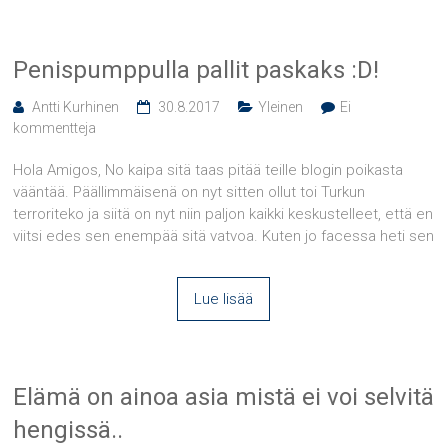
Penispumppulla pallit paskaks :D!
Antti Kurhinen
30.8.2017
Yleinen
Ei
kommentteja
Hola Amigos, No kaipa sitä taas pitää teille blogin poikasta
vääntää. Päällimmäisenä on nyt sitten ollut toi Turkun
terroriteko ja siitä on nyt niin paljon kaikki keskustelleet, että en
viitsi edes sen enempää sitä vatvoa. Kuten jo facessa heti sen
Lue lisää
Elämä on ainoa asia mistä ei voi selvitä
hengissä..