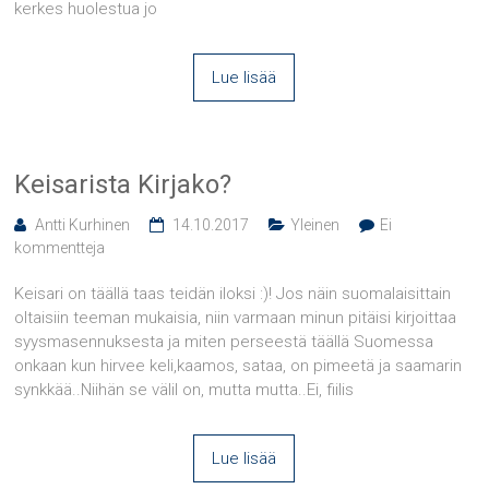
kerkes huolestua jo
Lue lisää
Keisarista Kirjako?
Antti Kurhinen
14.10.2017
Yleinen
Ei
kommentteja
Keisari on täällä taas teidän iloksi :)! Jos näin suomalaisittain
oltaisiin teeman mukaisia, niin varmaan minun pitäisi kirjoittaa
syysmasennuksesta ja miten perseestä täällä Suomessa
onkaan kun hirvee keli,kaamos, sataa, on pimeetä ja saamarin
synkkää..Niihän se välil on, mutta mutta..Ei, fiilis
Lue lisää