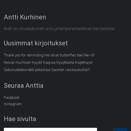
Antti Kurhinen
Antti on omalaatuinen uros ja temperamenttinen herrasmies!
Uusimmat kirjoitukset
Thank you for reminding me what butterflies feel like <3!
Keisari Kurhisen Kyydit Kaipaa Kyvykkäitä Kuljettajia!
Seksinukkebordelli pelastaa Suomen raiskauksilta!!!
Seuraa Anttia
Facebook
Instagram
Hae sivulta