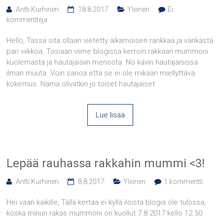
Antti Kurhinen
18.8.2017
Yleinen
Ei
kommentteja
Hello, Tässä sitä ollaan vietetty aikamoisen rankkaa ja värikästä
pari viikkoa. Tosiaan viime blogissa kerroin rakkaan mummoni
kuolemasta ja hautajaisiin menosta. No kävin hautajaisissa
ilman muuta. Voin sanoa että se ei ole mikään miellyttävä
kokemus. Nämä olivatkin jo toiset hautajaiset
Lue lisää
Lepää rauhassa rakkahin mummi <3!
Antti Kurhinen
8.8.2017
Yleinen
1 kommentti
Hei vaan kaikille, Tällä kertaa ei kyllä iloista blogia ole tulossa,
koska minun rakas mummoni on kuollut 7.8.2017 kello 12.50