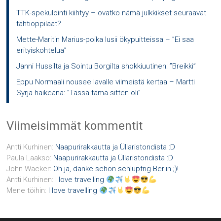
TTK-spekulointi kiihtyy – ovatko nämä julkkikset seuraavat
tähtioppilaat?
Mette-Maritin Marius-poika lusii ökypuitteissa – ”Ei saa
erityiskohtelua”
Janni Hussilta ja Sointu Borgilta shokkiuutinen: ”Breikki”
Eppu Normaali nousee lavalle viimeistä kertaa – Martti
Syrjä haikeana: ”Tässä tämä sitten oli”
Viimeisimmät kommentit
Antti Kurhinen
:
Naapurirakkautta ja Üllaristondista :D
Paula Laakso
:
Naapurirakkautta ja Üllaristondista :D
John Wacker
:
Oh ja, danke schön schlüpfrig Berlin ;)!
Antti Kurhinen
:
I love travelling
Mene töihin
:
I love travelling