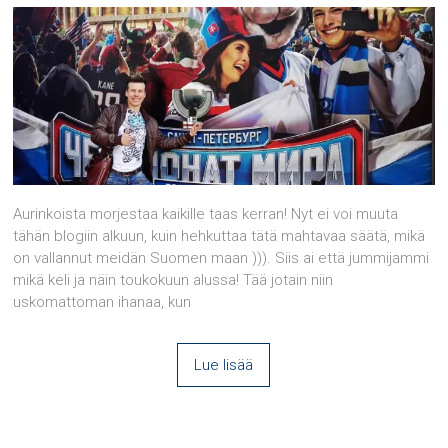
Aurinkoista morjestaa kaikille taas kerran! Nyt ei voi muuta
tähän blogiin alkuun, kuin hehkuttaa tätä mahtavaa säätä, mikä
on vallannut meidän Suomen maan ))). Siis ai että jummijammi
mikä keli ja näin toukokuun alussa! Tää jotain niin
uskomattoman ihanaa, kun
Lue lisää