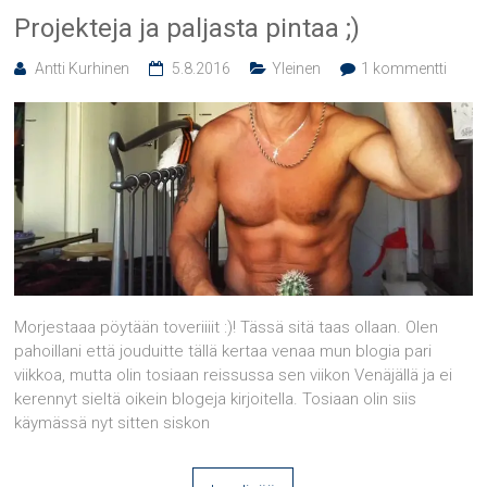
Projekteja ja paljasta pintaa ;)
Antti Kurhinen
5.8.2016
Yleinen
1 kommentti
Morjestaaa pöytään toveriiiit :)! Tässä sitä taas ollaan. Olen
pahoillani että jouduitte tällä kertaa venaa mun blogia pari
viikkoa, mutta olin tosiaan reissussa sen viikon Venäjällä ja ei
kerennyt sieltä oikein blogeja kirjoitella. Tosiaan olin siis
käymässä nyt sitten siskon