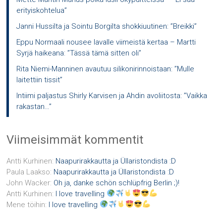
erityiskohtelua”
Janni Hussilta ja Sointu Borgilta shokkiuutinen: ”Breikki”
Eppu Normaali nousee lavalle viimeistä kertaa – Martti
Syrjä haikeana: ”Tässä tämä sitten oli”
Rita Niemi-Manninen avautuu silikonirinnoistaan: ”Mulle
laitettiin tissit”
Intiimi paljastus Shirly Karvisen ja Ahdin avoliitosta: ”Vaikka
rakastan…”
Viimeisimmät kommentit
Antti Kurhinen
:
Naapurirakkautta ja Üllaristondista :D
Paula Laakso
:
Naapurirakkautta ja Üllaristondista :D
John Wacker
:
Oh ja, danke schön schlüpfrig Berlin ;)!
Antti Kurhinen
:
I love travelling
Mene töihin
:
I love travelling