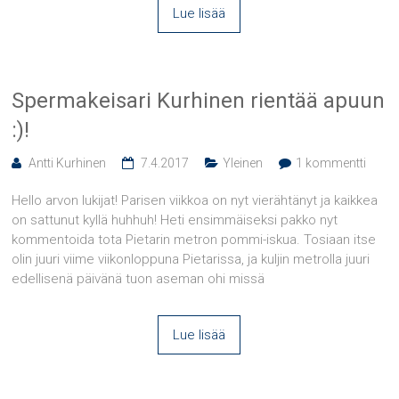
Lue lisää
Spermakeisari Kurhinen rientää apuun
:)!
Antti Kurhinen
7.4.2017
Yleinen
1 kommentti
Hello arvon lukijat! Parisen viikkoa on nyt vierähtänyt ja kaikkea
on sattunut kyllä huhhuh! Heti ensimmäiseksi pakko nyt
kommentoida tota Pietarin metron pommi-iskua. Tosiaan itse
olin juuri viime viikonloppuna Pietarissa, ja kuljin metrolla juuri
edellisenä päivänä tuon aseman ohi missä
Lue lisää