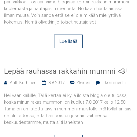
pari viikkoa. Tosiaan viime blogissa kerroin rakkaan mummoni
kuolemasta ja hautajaisiin menosta. No kävin hautajaisissa
ilman muuta. Voin sanoa että se ei ole mikään miellyttävä
kokemus. Nämä olivatkin jo toiset hautajaiset
Lue lisää
Lepää rauhassa rakkahin mummi <3!
Antti Kurhinen
8.8.2017
Yleinen
1 kommentti
Hei vaan kaikille, Tällä kertaa ei kyllä iloista blogia ole tulossa,
koska minun rakas mummoni on kuollut 7.8.2017 kello 12.50
Tämä on omistettu täysin mummoni muistolle..<3! Kyllähän siis
se oli tiedossa, että hän poistuu jossain vaiheessa
keskuudestamme, mutta silti läheisten