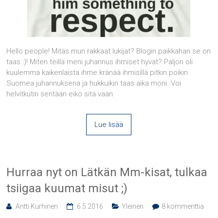
Hello people! Mitäs mun rakkaat lukijat? Blogin paikkahan se on
taas :)! Miten teillä meni juhannus ihmiset hyvät? Paljon oli
kuulemma kaikenlaista ihme kränää ihmisillä pitkin poikin
Suomea juhannuksena ja hukkuikin taas aika moni. Voi
helvitkutin sentään eikö sitä vaan
Lue lisää
Hurraa nyt on Lätkän Mm-kisat, tulkaa
tsiigaa kuumat misut ;)
Antti Kurhinen
6.5.2016
Yleinen
8 kommenttia