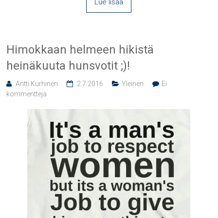
Lue lisää
Himokkaan helmeen hikistä
heinäkuuta hunsvotit ;)!
Antti Kurhinen
2.7.2016
Yleinen
Ei
kommentteja