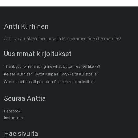
Antti Kurhinen
Antti on omalaatuinen uros ja temperamenttinen herrasmies!
Uusimmat kirjoitukset
Thank you for reminding me what butterflies feel like <3!
Keisari Kurhisen Kyydit Kaipaa Kyvykkäitä Kuljettajia!
Seksinukkebordelli pelastaa Suomen raiskauksilta!!!
Seuraa Anttia
Facebook
Instagram
Hae sivulta