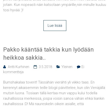
jotain. Kun nopeasti näin katsotaan ympärille,niin minulle kuuluu
tosi hyvää :)!
Lue lisää
Pakko kääntää takkia kun lyödään
heikkoa sakkia..
Antti Kurhinen
3.5.2018
Yleinen
Ei
kommentteja
Bumshakalaa toverit! Tässähän vierähti yli viikko taas. En
kerennyt aikaisemmin teille blogii päivittelee, kun olin Venäjällä
mutsin luona. Tosiaan tällä kertaa mun vappu kului todella
rauhallisissa merkeissä, jospa voisin sanoa vähän ehkä liiankin
rauhallisissa :D! Mä naureskelin oikein asialle, että