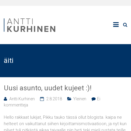
äiti
Uusi asunto, uudet kujeet :)!
Antti Kurhinen
2.8.2018
Yleinen
Ei
kommentteja
Hello rakkaat lukijat, Pikku tauko tässä ollut blogista. kaipa ne
helteet on vaikuttanut siihen kirjoittamismotivaatioon, ja nyt kun
pilvet tuli pitkästä aikaa taivaalle niin heti teki mieli rustata teille