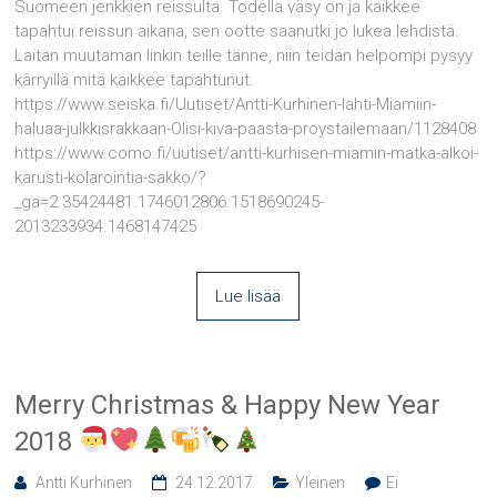
Suomeen jenkkien reissulta. Todella väsy on ja kaikkee
tapahtui reissun aikana, sen ootte saanutki jo lukea lehdistä.
Laitan muutaman linkin teille tänne, niin teidän helpompi pysyy
kärryillä mitä kaikkee tapahtunut.
https://www.seiska.fi/Uutiset/Antti-Kurhinen-lahti-Miamiin-
haluaa-julkkisrakkaan-Olisi-kiva-paasta-proystailemaan/1128408
https://www.como.fi/uutiset/antti-kurhisen-miamin-matka-alkoi-
karusti-kolarointia-sakko/?
_ga=2.35424481.1746012806.1518690245-
2013233934.1468147425
Lue lisää
Merry Christmas & Happy New Year
2018
Antti Kurhinen
24.12.2017
Yleinen
Ei