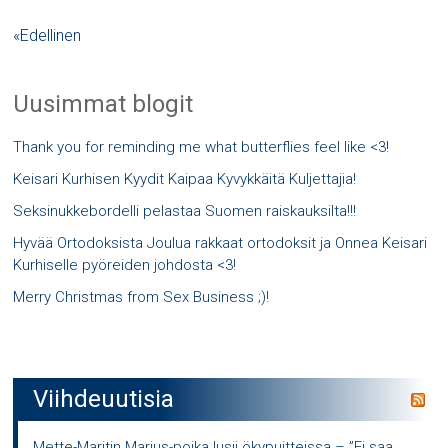
«Edellinen
Uusimmat blogit
Thank you for reminding me what butterflies feel like <3!
Keisari Kurhisen Kyydit Kaipaa Kyvykkäitä Kuljettajia!
Seksinukkebordelli pelastaa Suomen raiskauksilta!!!
Hyvää Ortodoksista Joulua rakkaat ortodoksit ja Onnea Keisari
Kurhiselle pyöreiden johdosta <3!
Merry Christmas from Sex Business ;)!
Viihdeuutisia
Mette-Maritin Marius-poika lusii ökypuitteissa – ”Ei saa