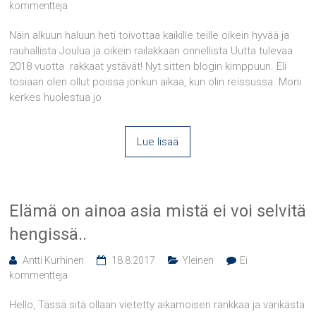
kommentteja
Näin alkuun haluun heti toivottaa kaikille teille oikein hyvää ja
rauhallista Joulua ja oikein railakkaan onnellista Uutta tulevaa
2018 vuotta rakkaat ystävät! Nyt sitten blogin kimppuun. Eli
tosiaan olen ollut poissa jonkun aikaa, kun olin reissussa. Moni
kerkes huolestua jo
Lue lisää
Elämä on ainoa asia mistä ei voi selvitä
hengissä..
Antti Kurhinen
18.8.2017
Yleinen
Ei
kommentteja
Hello, Tässä sitä ollaan vietetty aikamoisen rankkaa ja värikästä