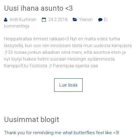
Uusi ihana asunto <3
Antti Kurhinen
24.2.2018
Yleinen
Ei
kommentteja
Heippatirallaa ihmiset rakkaat<3 Nyt en malta edes turhia
lässytellä, kun oon niin innoissani tästä mun uudesta kämpästä
:)! Eli tosiaa jonkun aikaahan siinä meni, että asuntoa etsin ja
nyt löytyi huikee helmi suoraan Helsingin sydämmestä,
Kamppi/Etu-Töölöstä :)! Parempaa sijantia saa
Lue lisää
Uusimmat blogit
Thank you for reminding me what butterflies feel like <3!