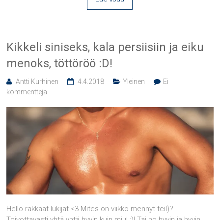
Kikkeli siniseks, kala persiisiin ja eiku
menoks, töttöröö :D!
Antti Kurhinen
4.4.2018
Yleinen
Ei
kommentteja
Hello rakkaat lukijat <3 Mites on viikko mennyt teil)?
Toivottavasti yhtä yhtä hyvin kuin miul :)! Tai no hyvin ja hyvin,