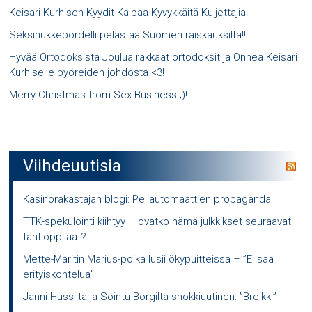
Keisari Kurhisen Kyydit Kaipaa Kyvykkäitä Kuljettajia!
Seksinukkebordelli pelastaa Suomen raiskauksilta!!!
Hyvää Ortodoksista Joulua rakkaat ortodoksit ja Onnea Keisari
Kurhiselle pyöreiden johdosta <3!
Merry Christmas from Sex Business ;)!
Viihdeuutisia
Kasinorakastajan blogi: Peliautomaattien propaganda
TTK-spekulointi kiihtyy – ovatko nämä julkkikset seuraavat
tähtioppilaat?
Mette-Maritin Marius-poika lusii ökypuitteissa – ”Ei saa
erityiskohtelua”
Janni Hussilta ja Sointu Borgilta shokkiuutinen: ”Breikki”