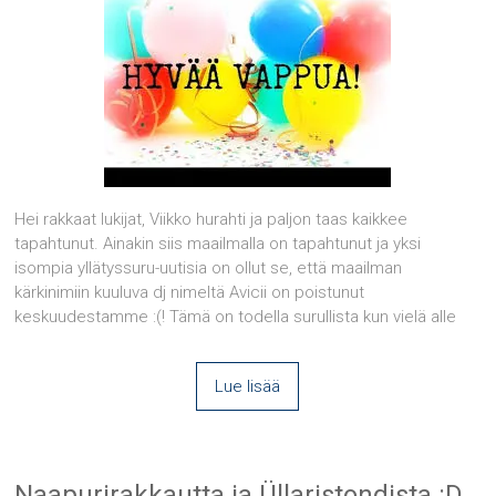
Hei rakkaat lukijat, Viikko hurahti ja paljon taas kaikkee
tapahtunut. Ainakin siis maailmalla on tapahtunut ja yksi
isompia yllätyssuru-uutisia on ollut se, että maailman
kärkinimiin kuuluva dj nimeltä Avicii on poistunut
keskuudestamme :(! Tämä on todella surullista kun vielä alle
Lue lisää
Naapurirakkautta ja Üllaristondista :D