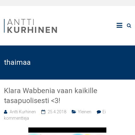
thaimaa
Klara Wabbenia vaan kaikille
tasapuolisesti <3!
Antti Kurhinen
25.4.2018
Yleinen
Ei
kommentteja