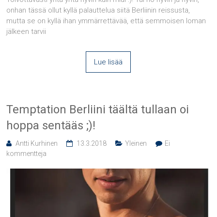
onhan tässä ollut kyllä palauttelua siitä Berliinin reissusta,
mutta se on kyllä ihan ymmärrettävää, että semmoisen loman
jälkeen tarvii
Lue lisää
Temptation Berliini täältä tullaan oi
hoppa sentääs ;)!
Antti Kurhinen
13.3.2018
Yleinen
Ei
kommentteja