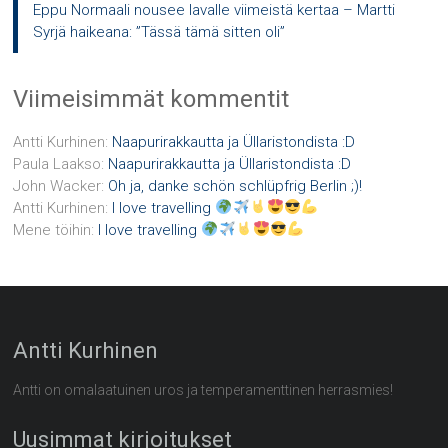
Eppu Normaali nousee lavalle viimeistä kertaa – Martti
Syrjä haikeana: ”Tässä tämä sitten oli”
Viimeisimmät kommentit
Antti Kurhinen
:
Naapurirakkautta ja Üllaristondista :D
Paula Laakso
:
Naapurirakkautta ja Üllaristondista :D
John Wacker
:
Oh ja, danke schön schlüpfrig Berlin ;)!
Antti Kurhinen
:
I love travelling
Mene töihin
:
I love travelling
Antti Kurhinen
Antti on omalaatuinen uros ja temperamenttinen herrasmies!
Uusimmat kirjoitukset