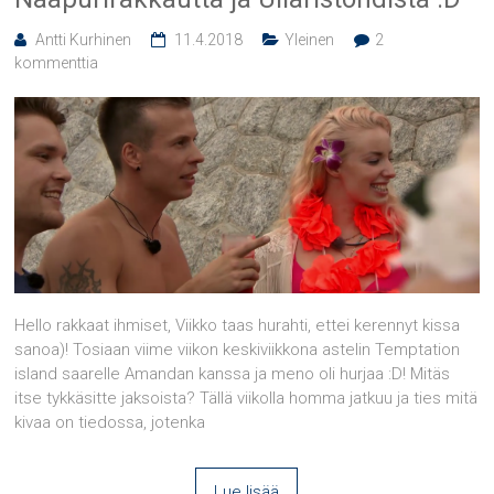
Antti Kurhinen
11.4.2018
Yleinen
2
kommenttia
Hello rakkaat ihmiset, Viikko taas hurahti, ettei kerennyt kissa
sanoa)! Tosiaan viime viikon keskiviikkona astelin Temptation
island saarelle Amandan kanssa ja meno oli hurjaa :D! Mitäs
itse tykkäsitte jaksoista? Tällä viikolla homma jatkuu ja ties mitä
kivaa on tiedossa, jotenka
Lue lisää