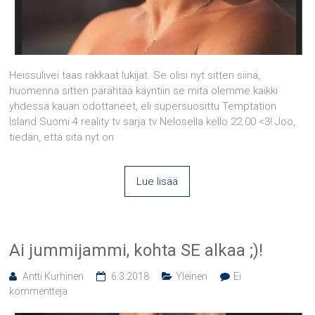
Heissulivei taas rakkaat lukijat. Se olisi nyt sitten siinä,
huomenna sitten pärähtää käyntiin se mitä olemme kaikki
yhdessä kauan odottaneet, eli supersuosittu Temptation
Island Suomi 4 reality tv sarja tv Nelosella kello 22.00 <3! Joo,
tiedän, että sitä nyt on
Lue lisää
Ai jummijammi, kohta SE alkaa ;)!
Antti Kurhinen
6.3.2018
Yleinen
Ei
kommentteja