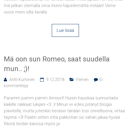
mä jatkan olemalla oma itseni häpeilemättä mitään! Viime
vuosi meni sillä tavalla
Lue lisää
Mä oon sun Romeo, saat suudella
mun.. ;)!
Antti Kurhinen
9.12.2018
Yleinen
Ei
kommentteja
Paramm pamm pamm ihmiset! Huisin hauskaa sunnuntaita
kaikille rakkaat lukijani <3 :)! Minun ei edes pitänyt blogia
päivitellä, mutta jotenkin heräsin tänään tosi onnellisena, virtaa
täynnä <3! Päätin sitten että pakkohan se vähän jakaa hyvää
fiilistä teidän kanssa myös ja