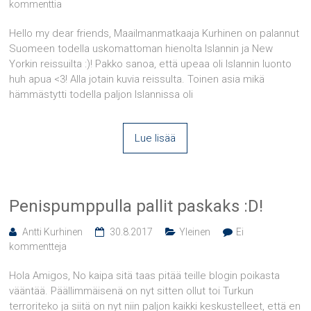
kommenttia
Hello my dear friends, Maailmanmatkaaja Kurhinen on palannut
Suomeen todella uskomattoman hienolta Islannin ja New
Yorkin reissuilta :)! Pakko sanoa, että upeaa oli Islannin luonto
huh apua <3! Alla jotain kuvia reissulta. Toinen asia mikä
hämmästytti todella paljon Islannissa oli
Lue lisää
Penispumppulla pallit paskaks :D!
Antti Kurhinen
30.8.2017
Yleinen
Ei
kommentteja
Hola Amigos, No kaipa sitä taas pitää teille blogin poikasta
vääntää. Päällimmäisenä on nyt sitten ollut toi Turkun
terroriteko ja siitä on nyt niin paljon kaikki keskustelleet, että en