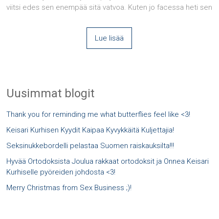
viitsi edes sen enempää sitä vatvoa. Kuten jo facessa heti sen
Lue lisää
Uusimmat blogit
Thank you for reminding me what butterflies feel like <3!
Keisari Kurhisen Kyydit Kaipaa Kyvykkäitä Kuljettajia!
Seksinukkebordelli pelastaa Suomen raiskauksilta!!!
Hyvää Ortodoksista Joulua rakkaat ortodoksit ja Onnea Keisari
Kurhiselle pyöreiden johdosta <3!
Merry Christmas from Sex Business ;)!