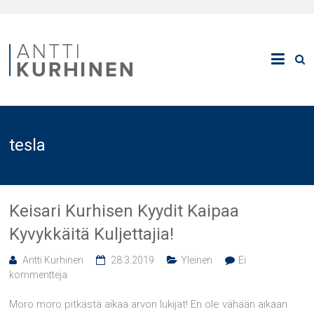
tesla
Keisari Kurhisen Kyydit Kaipaa
Kyvykkäitä Kuljettajia!
Antti Kurhinen
28.3.2019
Yleinen
Ei
kommentteja
Moro moro pitkästä aikaa arvon lukijat! En ole vähään aikaan