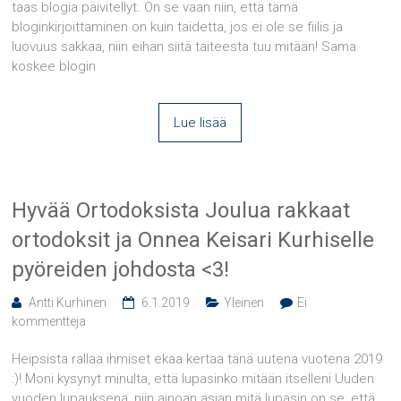
taas blogia päivitellyt. On se vaan niin, että tämä
bloginkirjoittaminen on kuin taidetta, jos ei ole se fiilis ja
luovuus sakkaa, niin eihän siitä taiteesta tuu mitään! Sama
koskee blogin
Lue lisää
Hyvää Ortodoksista Joulua rakkaat
ortodoksit ja Onnea Keisari Kurhiselle
pyöreiden johdosta <3!
Antti Kurhinen
6.1.2019
Yleinen
Ei
kommentteja
Heipsista rallaa ihmiset ekaa kertaa tänä uutena vuotena 2019
:)! Moni kysynyt minulta, että lupasinko mitään itselleni Uuden
vuoden lupauksena, niin ainoan asian mitä lupasin on se, että