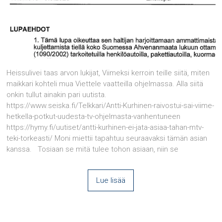
Heissulivei taas arvon lukijat, Viimeksi kerroin teille siitä, miten
maikkari kohteli mua Viettele vaatteilla ohjelmassa. Alla siitä
onkin tullut ainakin pari uutista.
https://www.seiska.fi/Telkkari/Antti-Kurhinen-raivostui-sai-viime-
hetkella-potkut-uudesta-tv-ohjelmasta-vanhentuneen
https://hymy.fi/uutiset/antti-kurhinen-ei-jata-asiaa-tahan-mtv-
teki-torkeasti/ Moni miettii tapahtuu seuraavaksi tämän asian
kanssa. Tosiaan se mitä tulee tohon asiaan, niin se
Lue lisää