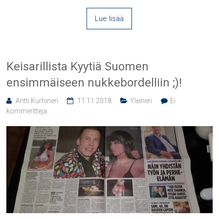
Lue lisää
Keisarillista Kyytiä Suomen
ensimmäiseen nukkebordelliin ;)!
Antti Kurhinen
11.11.2018
Yleinen
Ei
kommentteja