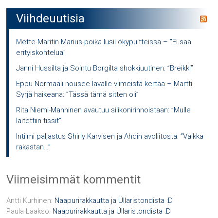
Viihdeuutisia
Mette-Maritin Marius-poika lusii ökypuitteissa – ”Ei saa
erityiskohtelua”
Janni Hussilta ja Sointu Borgilta shokkiuutinen: ”Breikki”
Eppu Normaali nousee lavalle viimeistä kertaa – Martti
Syrjä haikeana: ”Tässä tämä sitten oli”
Rita Niemi-Manninen avautuu silikonirinnoistaan: ”Mulle
laitettiin tissit”
Intiimi paljastus Shirly Karvisen ja Ahdin avoliitosta: ”Vaikka
rakastan…”
Viimeisimmät kommentit
Antti Kurhinen
:
Naapurirakkautta ja Üllaristondista :D
Paula Laakso
:
Naapurirakkautta ja Üllaristondista :D