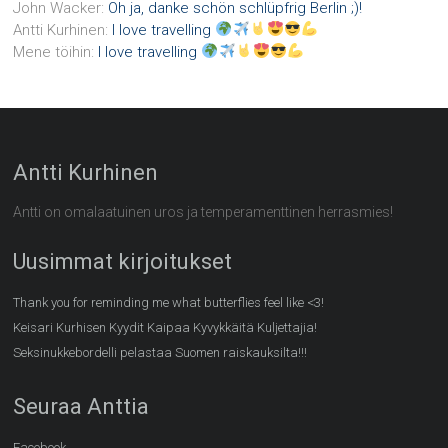
John Wacker
:
Oh ja, danke schön schlüpfrig Berlin ;)!
Antti Kurhinen
:
I love travelling
Mene töihin
:
I love travelling
Antti Kurhinen
Antti on omalaatuinen uros ja temperamenttinen herrasmies!
Uusimmat kirjoitukset
Thank you for reminding me what butterflies feel like <3!
Keisari Kurhisen Kyydit Kaipaa Kyvykkäitä Kuljettajia!
Seksinukkebordelli pelastaa Suomen raiskauksilta!!!
Seuraa Anttia
Facebook