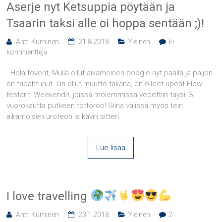
Aserje nyt Ketsuppia pöytään ja
Tsaarin taksi alle oi hoppa sentään ;)!
Antti Kurhinen
21.8.2018
Yleinen
Ei
kommentteja
Hola toverit, Mulla ollut aikamoinen boogie nyt päällä ja paljon
on tapahtunut. On ollut muutto takana, on olleet upeat Flow
festarit, Weekendit, joissa molemmissa vedettiin täysii 3
vuorokautta putkeen töttöröö! Siinä välissä myös tein
aikamoisen uroteon ja kävin sitten
Lue lisää
I love travelling
Antti Kurhinen
23.1.2018
Yleinen
2