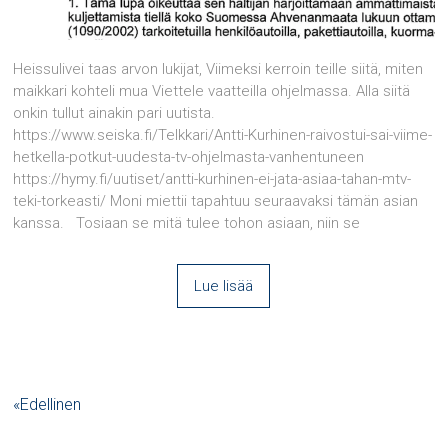
Heissulivei taas arvon lukijat, Viimeksi kerroin teille siitä, miten
maikkari kohteli mua Viettele vaatteilla ohjelmassa. Alla siitä
onkin tullut ainakin pari uutista.
https://www.seiska.fi/Telkkari/Antti-Kurhinen-raivostui-sai-viime-
hetkella-potkut-uudesta-tv-ohjelmasta-vanhentuneen
https://hymy.fi/uutiset/antti-kurhinen-ei-jata-asiaa-tahan-mtv-
teki-torkeasti/ Moni miettii tapahtuu seuraavaksi tämän asian
kanssa. Tosiaan se mitä tulee tohon asiaan, niin se
Lue lisää
«Edellinen