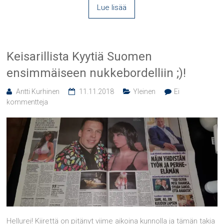
Lue lisää
Keisarillista Kyytiä Suomen
ensimmäiseen nukkebordelliin ;)!
Antti Kurhinen
11.11.2018
Yleinen
Ei
kommentteja
Hellurei! Kiirettä on pitänyt viime aikoina kunnolla ja tämän takia