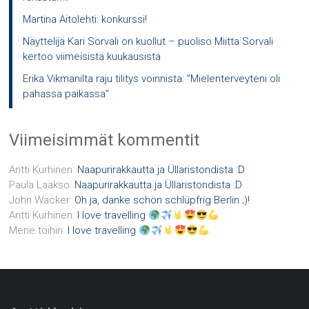
Martina Aitolehti: konkurssi!
Näyttelijä Kari Sorvali on kuollut – puoliso Miitta Sorvali
kertoo viimeisistä kuukausista
Erika Vikmanilta raju tilitys voinnista: ”Mielenterveyteni oli
pahassa paikassa”
Viimeisimmät kommentit
Antti Kurhinen
:
Naapurirakkautta ja Üllaristondista :D
Paula Laakso
:
Naapurirakkautta ja Üllaristondista :D
John Wacker
:
Oh ja, danke schön schlüpfrig Berlin ;)!
Antti Kurhinen
:
I love travelling
Mene töihin
:
I love travelling