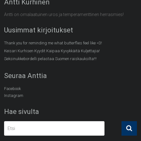
Antti Kurhinen
Antti on omalaatuinen uros ja temperamenttinen herrasmies!
Uusimmat kirjoitukset
Thank you for reminding me what butterflies feel like <3!
Keisari Kurhisen Kyydit Kaipaa Kyvykkäitä Kuljettajia!
Seksinukkebordelli pelastaa Suomen raiskauksilta!!!
Seuraa Anttia
Facebook
Instagram
Hae sivulta