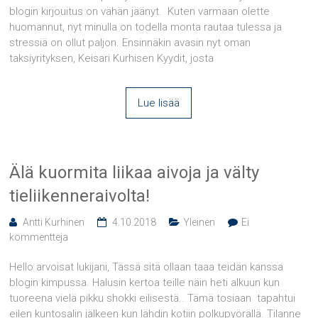
blogin kirjouitus on vähän jäänyt. Kuten varmaan olette
huomannut, nyt minulla on todella monta rautaa tulessa ja
stressiä on ollut paljon. Ensinnäkin avasin nyt oman
taksiyrityksen, Keisari Kurhisen Kyydit, josta
Lue lisää
Älä kuormita liikaa aivoja ja välty
tieliikenneraivolta!
Antti Kurhinen
4.10.2018
Yleinen
Ei
kommentteja
Hello arvoisat lukijani, Tässä sitä ollaan taaa teidän kanssa
blogin kimpussa. Halusin kertoa teille näin heti alkuun kun
tuoreena vielä pikku shokki eilisestä.. Tämä tosiaan tapahtui
eilen kuntosalin jälkeen kun lähdin kotiin polkupyörällä. Tilanne