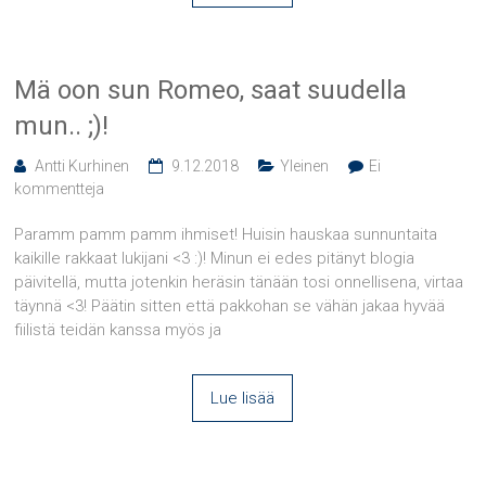
Mä oon sun Romeo, saat suudella
mun.. ;)!
Antti Kurhinen
9.12.2018
Yleinen
Ei
kommentteja
Paramm pamm pamm ihmiset! Huisin hauskaa sunnuntaita
kaikille rakkaat lukijani <3 :)! Minun ei edes pitänyt blogia
päivitellä, mutta jotenkin heräsin tänään tosi onnellisena, virtaa
täynnä <3! Päätin sitten että pakkohan se vähän jakaa hyvää
fiilistä teidän kanssa myös ja
Lue lisää