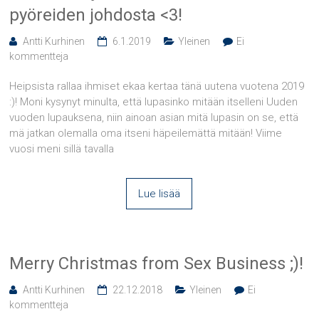
pyöreiden johdosta <3!
Antti Kurhinen
6.1.2019
Yleinen
Ei
kommentteja
Heipsista rallaa ihmiset ekaa kertaa tänä uutena vuotena 2019
:)! Moni kysynyt minulta, että lupasinko mitään itselleni Uuden
vuoden lupauksena, niin ainoan asian mitä lupasin on se, että
mä jatkan olemalla oma itseni häpeilemättä mitään! Viime
vuosi meni sillä tavalla
Lue lisää
Merry Christmas from Sex Business ;)!
Antti Kurhinen
22.12.2018
Yleinen
Ei
kommentteja