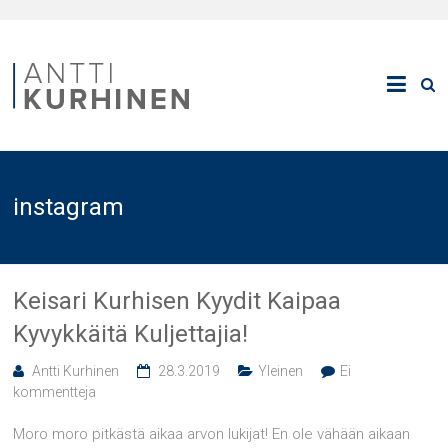
instagram
Keisari Kurhisen Kyydit Kaipaa
Kyvykkäitä Kuljettajia!
Antti Kurhinen
28.3.2019
Yleinen
Ei
kommentteja
Moro moro pitkästä aikaa arvon lukijat! En ole vähään aikaan