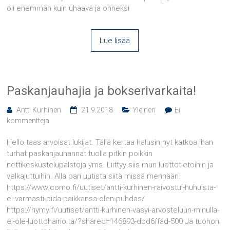
oli enemmän kuin uhaava ja onneksi
Lue lisää
Paskanjauhajia ja bokserivarkaita!
Antti Kurhinen
21.9.2018
Yleinen
Ei
kommentteja
Hello taas arvoisat lukijat. Tällä kertaa halusin nyt katkoa ihan
turhat paskanjauhannat tuolla pitkin poikkin
nettikeskustelupalstoja yms. Liittyy siis mun luottotietoihin ja
velkajuttuihin. Alla pari uutista siitä missä mennään.
https://www.como.fi/uutiset/antti-kurhinen-raivostui-huhuista-
ei-varmasti-pida-paikkansa-olen-puhdas/
https://hymy.fi/uutiset/antti-kurhinen-vasyi-arvosteluun-minulla-
ei-ole-luottohairioita/?shared=146893-dbd6ffad-500 Ja tuohon