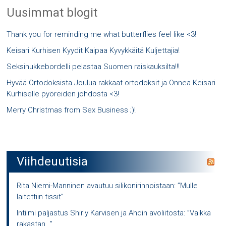
Uusimmat blogit
Thank you for reminding me what butterflies feel like <3!
Keisari Kurhisen Kyydit Kaipaa Kyvykkäitä Kuljettajia!
Seksinukkebordelli pelastaa Suomen raiskauksilta!!!
Hyvää Ortodoksista Joulua rakkaat ortodoksit ja Onnea Keisari
Kurhiselle pyöreiden johdosta <3!
Merry Christmas from Sex Business ;)!
Viihdeuutisia
Rita Niemi-Manninen avautuu silikonirinnoistaan: ”Mulle
laitettiin tissit”
Intiimi paljastus Shirly Karvisen ja Ahdin avoliitosta: ”Vaikka
rakastan…”