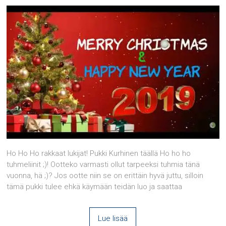
Ho Ho Ho rakkaat lukijat! Pukki Kurhinen täällä Ho ho ho
tuhmeliinit ;)! Ootteko varmasti ollut tarpeeksi tuhmia tänä
vuonna, hä ;)? Jos ootte niin se on erittäin hyvä juttu, silloin
tämä pukki tulee ehkä käymään teidän luo ja saattaa
Lue lisää