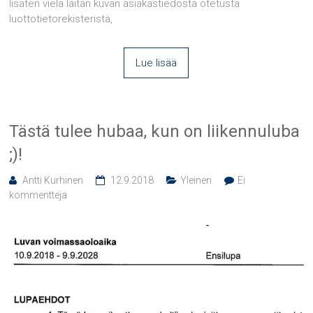
lisäten vielä laitan kuvan asiakastiedosta otetusta
luottotietorekisteristä,
Lue lisää
Tästä tulee hubaa, kun on liikennuluba
;)!
Antti Kurhinen
12.9.2018
Yleinen
Ei
kommentteja