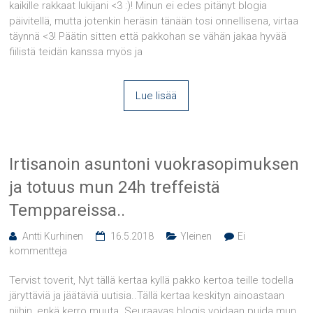
kaikille rakkaat lukijani <3 :)! Minun ei edes pitänyt blogia
päivitellä, mutta jotenkin heräsin tänään tosi onnellisena, virtaa
täynnä <3! Päätin sitten että pakkohan se vähän jakaa hyvää
fiilistä teidän kanssa myös ja
Lue lisää
Irtisanoin asuntoni vuokrasopimuksen
ja totuus mun 24h treffeistä
Temppareissa..
Antti Kurhinen
16.5.2018
Yleinen
Ei
kommentteja
Tervist toverit, Nyt tällä kertaa kyllä pakko kertoa teille todella
järyttäviä ja jäätäviä uutisia..Tällä kertaa keskityn ainoastaan
niihin, enkä kerro muuta. Seuraavas blogis voidaan puida mun