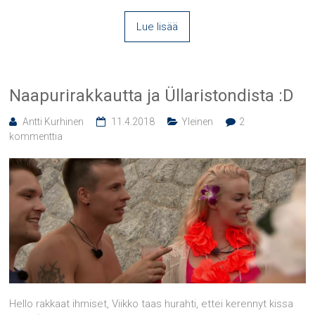
Lue lisää
Naapurirakkautta ja Üllaristondista :D
Antti Kurhinen
11.4.2018
Yleinen
2
kommenttia
Hello rakkaat ihmiset, Viikko taas hurahti, ettei kerennyt kissa