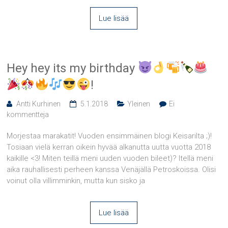
Lue lisää
Hey hey its my birthday
!
Antti Kurhinen
5.1.2018
Yleinen
Ei
kommentteja
Morjestaa marakatit! Vuoden ensimmäinen blogi Keisarilta ;)!
Tosiaan vielä kerran oikein hyvää alkanutta uutta vuotta 2018
kaikille <3! Miten teillä meni uuden vuoden bileet)? Itellä meni
aika rauhallisesti perheen kanssa Venäjällä Petroskoissa. Olisi
voinut olla villimminkin, mutta kun sisko ja
Lue lisää