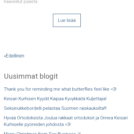
haaveillut päästä
Lue lisää
«Edellinen
Uusimmat blogit
Thank you for reminding me what butterflies feel like <3!
Keisari Kurhisen Kyydit Kaipaa Kyvykkäitä Kuljettajia!
Seksinukkebordelli pelastaa Suomen raiskauksilta!!!
Hyvää Ortodoksista Joulua rakkaat ortodoksit ja Onnea Keisari
Kurhiselle pyöreiden johdosta <3!