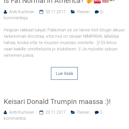
Is Fat Normal in America?
Antti Kurhinen
30.11.2017
Yleinen
Ei
kommentteja
Heijjsan rakkaat lukijat, Pakkohan se on tänne heti blogin alkuun
tärkeimmän ilmoittaa, että mul on tänään NIMIPÄIVÄ, lällätilää
hähää, koska ette te muuten muistais onnitella : ))! Eli kiitos
vaan kaikille onnitteluista jo etukäteen :)! Ja myöskin syksyn
viimeinen päivä,
Lue lisää
Keisari Donald Trumpin maassa :)!
Antti Kurhinen
20.11.2017
Yleinen
5
kommenttia