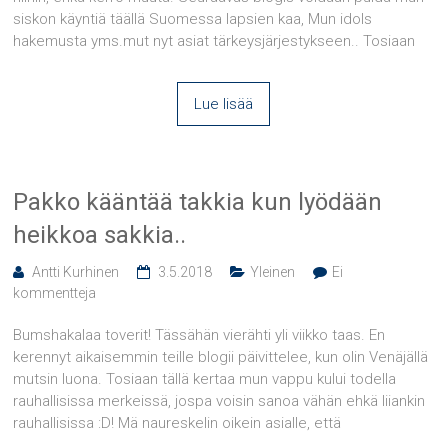
siskon käyntiä täällä Suomessa lapsien kaa, Mun idols
hakemusta yms.mut nyt asiat tärkeysjärjestykseen.. Tosiaan
Lue lisää
Pakko kääntää takkia kun lyödään
heikkoa sakkia..
Antti Kurhinen
3.5.2018
Yleinen
Ei
kommentteja
Bumshakalaa toverit! Tässähän vierähti yli viikko taas. En
kerennyt aikaisemmin teille blogii päivittelee, kun olin Venäjällä
mutsin luona. Tosiaan tällä kertaa mun vappu kului todella
rauhallisissa merkeissä, jospa voisin sanoa vähän ehkä liiankin
rauhallisissa :D! Mä naureskelin oikein asialle, että