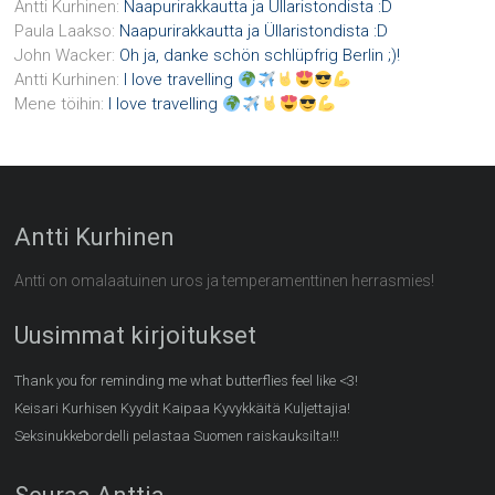
Antti Kurhinen
:
Naapurirakkautta ja Üllaristondista :D
Paula Laakso
:
Naapurirakkautta ja Üllaristondista :D
John Wacker
:
Oh ja, danke schön schlüpfrig Berlin ;)!
Antti Kurhinen
:
I love travelling
Mene töihin
:
I love travelling
Antti Kurhinen
Antti on omalaatuinen uros ja temperamenttinen herrasmies!
Uusimmat kirjoitukset
Thank you for reminding me what butterflies feel like <3!
Keisari Kurhisen Kyydit Kaipaa Kyvykkäitä Kuljettajia!
Seksinukkebordelli pelastaa Suomen raiskauksilta!!!