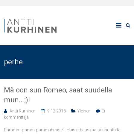
perhe
Mä oon sun Romeo, saat suudella
mun.. ;)!
Antti Kurhinen
9.12.2018
Yleinen
Ei
kommentteja
Paramm pamm pamm ihmiset! Huisin hauskaa sunnuntaita