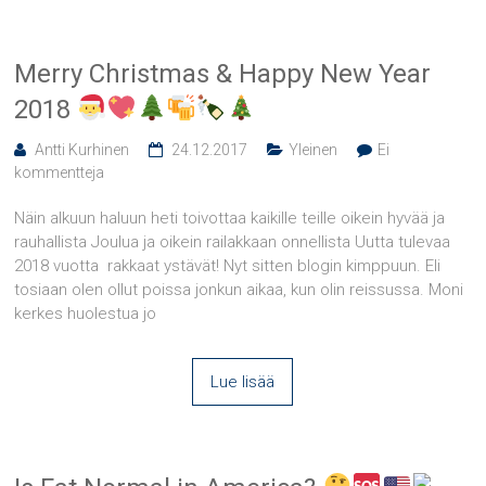
Merry Christmas & Happy New Year
2018
Antti Kurhinen
24.12.2017
Yleinen
Ei
kommentteja
Näin alkuun haluun heti toivottaa kaikille teille oikein hyvää ja
rauhallista Joulua ja oikein railakkaan onnellista Uutta tulevaa
2018 vuotta rakkaat ystävät! Nyt sitten blogin kimppuun. Eli
tosiaan olen ollut poissa jonkun aikaa, kun olin reissussa. Moni
kerkes huolestua jo
Lue lisää