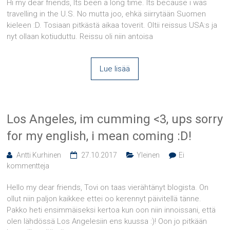
Hi my dear friends, Its been a long time. Its because i was
travelling in the U.S. No mutta joo, ehkä siirrytään Suomen
kieleen :D. Tosiaan pitkästä aikaa toverit. Oltii reissus USA:s ja
nyt ollaan kotiuduttu. Reissu oli niin antoisa
Lue lisää
Los Angeles, im cumming <3, ups sorry
for my english, i mean coming :D!
Antti Kurhinen
27.10.2017
Yleinen
Ei
kommentteja
Hello my dear friends, Tovi on taas vierähtänyt blogista. On
ollut niin paljon kaikkee ettei oo kerennyt päivitellä tänne.
Pakko heti ensimmäiseksi kertoa kun oon niin innoissani, että
olen lähdössä Los Angelesiin ens kuussa :)! Oon jo pitkään