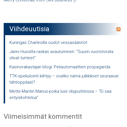
Merry Christmas from Sex Business ;)!
Viihdeuutisia
Kuningas Charlesilla oudot vessasäännöt
Janni Hussilta raskas avautuminen: ”Suurin vuoristorata
olivat tunteet”
Kasinorakastajan blogi: Peliautomaattien propaganda
TTK-spekulointi kiihtyy – ovatko nämä julkkikset seuraavat
tähtioppilaat?
Mette-Maritin Marius-poika lusii ökypuitteissa – ”Ei saa
erityiskohtelua”
Viimeisimmät kommentit