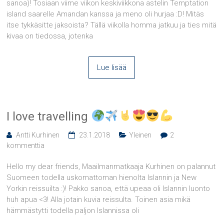
sanoa)! Tosiaan viime viikon keskiviikkona astelin Temptation
island saarelle Amandan kanssa ja meno oli hurjaa :D! Mitäs
itse tykkäsitte jaksoista? Tällä viikolla homma jatkuu ja ties mitä
kivaa on tiedossa, jotenka
Lue lisää
I love travelling
Antti Kurhinen
23.1.2018
Yleinen
2
kommenttia
Hello my dear friends, Maailmanmatkaaja Kurhinen on palannut
Suomeen todella uskomattoman hienolta Islannin ja New
Yorkin reissuilta :)! Pakko sanoa, että upeaa oli Islannin luonto
huh apua <3! Alla jotain kuvia reissulta. Toinen asia mikä
hämmästytti todella paljon Islannissa oli