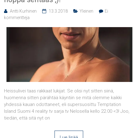
Antti Kurhinen
13.3.2018
Yleinen
Ei
kommentteja
Heissulivei taas rakkaat lukijat. Se olisi nyt sitten siinä,
huomenna sitten pärähtää käyntiin se mitä olemme kaikki
yhdessä kauan odottaneet, eli supersuosittu Temptation
Island Suomi 4 reality tv sarja tv Nelosella kello 22.00 <3! Joo,
tiedän, että sitä nyt on
Lue lisää