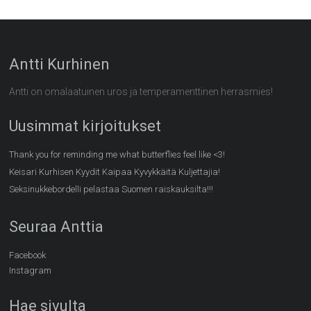
Antti Kurhinen
Antti on omalaatuinen uros ja temperamenttinen herrasmies!
Uusimmat kirjoitukset
Thank you for reminding me what butterflies feel like <3!
Keisari Kurhisen Kyydit Kaipaa Kyvykkäitä Kuljettajia!
Seksinukkebordelli pelastaa Suomen raiskauksilta!!!
Seuraa Anttia
Facebook
Instagram
Hae sivulta