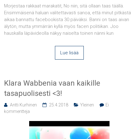
Morjestaa rakkaat marakatit, No niin, sitä ollaan taas täällä.
Ensimmäisenä haluan valitettavasti sanoa, että minut pitkästä
aikaa bannattu facebookista 30 päiväksi. Banni on taas aivan
älytön, mutta ymmärrän kyllä myös facen politiikan. Joo
hauskalla läpävideolla näkyy naiselta toinen nänni kun
Lue lisää
Klara Wabbenia vaan kaikille
tasapuolisesti <3!
Antti Kurhinen
25.4.2018
Yleinen
Ei
kommentteja