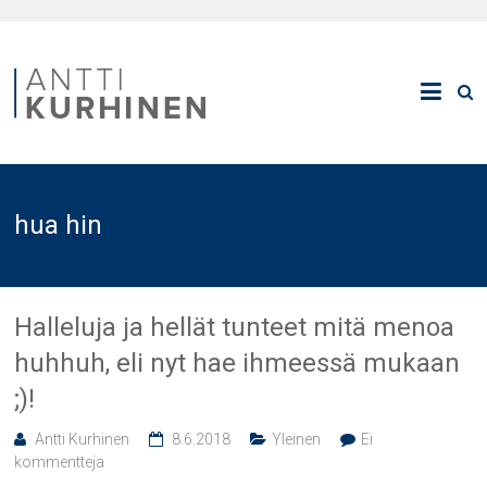
hua hin
Halleluja ja hellät tunteet mitä menoa
huhhuh, eli nyt hae ihmeessä mukaan
;)!
Antti Kurhinen
8.6.2018
Yleinen
Ei
kommentteja