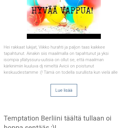
Hei rakkaat lukijat, Viikko hurahti ja paljon taas kaikkee
tapahtunut. Ainakin siis maailmalla on tapahtunut ja yksi
isompia yllätyssuru-uutisia on ollut se, että maailman
kärkinimiin kuuluva dj nimeltä Avicii on poistunut
keskuudestamme :(! Tämä on todella surullista kun vielä alle
Lue lisää
Temptation Berliini täältä tullaan oi
hoppa sentääs ;)!