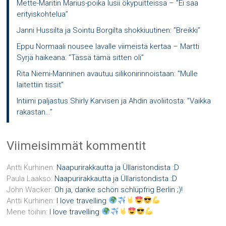
Mette-Maritin Marius-poika lusii ökypuitteissa – ”Ei saa
erityiskohtelua”
Janni Hussilta ja Sointu Borgilta shokkiuutinen: ”Breikki”
Eppu Normaali nousee lavalle viimeistä kertaa – Martti
Syrjä haikeana: ”Tässä tämä sitten oli”
Rita Niemi-Manninen avautuu silikonirinnoistaan: ”Mulle
laitettiin tissit”
Intiimi paljastus Shirly Karvisen ja Ahdin avoliitosta: ”Vaikka
rakastan…”
Viimeisimmät kommentit
Antti Kurhinen
:
Naapurirakkautta ja Üllaristondista :D
Paula Laakso
:
Naapurirakkautta ja Üllaristondista :D
John Wacker
:
Oh ja, danke schön schlüpfrig Berlin ;)!
Antti Kurhinen
:
I love travelling
Mene töihin
:
I love travelling