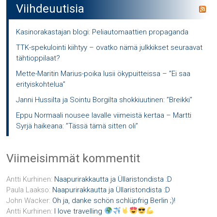
Viihdeuutisia
Kasinorakastajan blogi: Peliautomaattien propaganda
TTK-spekulointi kiihtyy – ovatko nämä julkkikset seuraavat
tähtioppilaat?
Mette-Maritin Marius-poika lusii ökypuitteissa – ”Ei saa
erityiskohtelua”
Janni Hussilta ja Sointu Borgilta shokkiuutinen: ”Breikki”
Eppu Normaali nousee lavalle viimeistä kertaa – Martti
Syrjä haikeana: ”Tässä tämä sitten oli”
Viimeisimmät kommentit
Antti Kurhinen
:
Naapurirakkautta ja Üllaristondista :D
Paula Laakso
:
Naapurirakkautta ja Üllaristondista :D
John Wacker
:
Oh ja, danke schön schlüpfrig Berlin ;)!
Antti Kurhinen
:
I love travelling