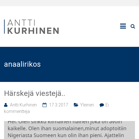
anaalirikos
Härskejä viestejä..
Antti Kurhinen
17.3.2017
Yleinen
Ei
kommentteja