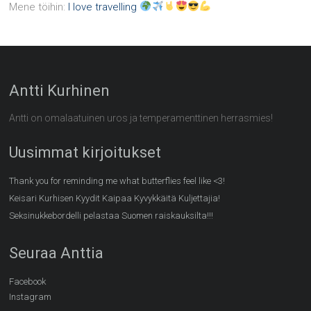
Mene töihin
:
I love travelling
Antti Kurhinen
Antti on omalaatuinen uros ja temperamenttinen herrasmies!
Uusimmat kirjoitukset
Thank you for reminding me what butterflies feel like <3!
Keisari Kurhisen Kyydit Kaipaa Kyvykkäitä Kuljettajia!
Seksinukkebordelli pelastaa Suomen raiskauksilta!!!
Seuraa Anttia
Facebook
Instagram