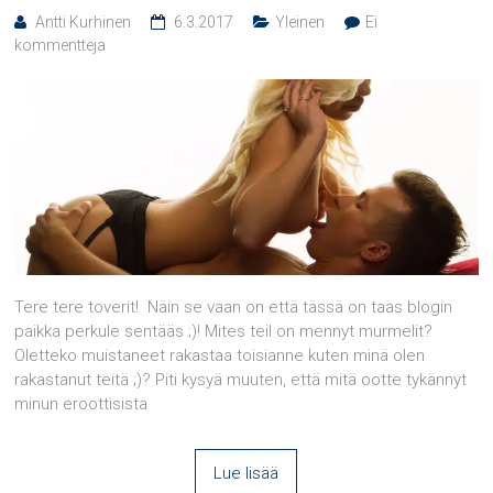
Antti Kurhinen
6.3.2017
Yleinen
Ei
kommentteja
Tere tere toverit! Näin se vaan on että tässä on taas blogin
paikka perkule sentääs ;)! Mites teil on mennyt murmelit?
Oletteko muistaneet rakastaa toisianne kuten minä olen
rakastanut teitä ;)? Piti kysyä muuten, että mitä ootte tykännyt
minun eroottisista
Lue lisää