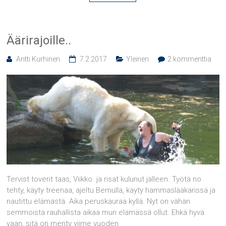
Äärirajoille..
Antti Kurhinen
7.2.2017
Yleinen
2 kommenttia
Tervist toverit taas, Viikko ja risat kulunut jälleen. Työtä no
tehty, käyty treenaa, ajeltu Bemulla, käyty hammaslääkärissä ja
nautittu elämästä. Aika peruskauraa kyllä. Nyt on vähän
semmoista rauhallista aikaa mun elämässä ollut. Ehkä hyvä
vaan, sitä on menty viime vuoden