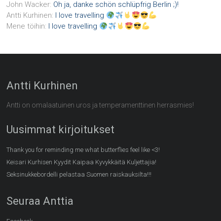
John Wacker
:
Oh ja, danke schön schlüpfrig Berlin ;)!
Antti Kurhinen
:
I love travelling
Mene töihin
:
I love travelling
Antti Kurhinen
Antti on omalaatuinen uros ja temperamenttinen herrasmies!
Uusimmat kirjoitukset
Thank you for reminding me what butterflies feel like <3!
Keisari Kurhisen Kyydit Kaipaa Kyvykkäitä Kuljettajia!
Seksinukkebordelli pelastaa Suomen raiskauksilta!!!
Seuraa Anttia