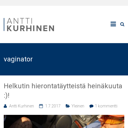
vaginator
Helkutin hierontatäytteistä heinäkuuta
:)!
Antti Kurhinen
1.7.2017
Yleinen
1 kommentti