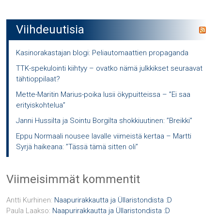
Viihdeuutisia
Kasinorakastajan blogi: Peliautomaattien propaganda
TTK-spekulointi kiihtyy – ovatko nämä julkkikset seuraavat
tähtioppilaat?
Mette-Maritin Marius-poika lusii ökypuitteissa – ”Ei saa
erityiskohtelua”
Janni Hussilta ja Sointu Borgilta shokkiuutinen: ”Breikki”
Eppu Normaali nousee lavalle viimeistä kertaa – Martti
Syrjä haikeana: ”Tässä tämä sitten oli”
Viimeisimmät kommentit
Antti Kurhinen
:
Naapurirakkautta ja Üllaristondista :D
Paula Laakso
:
Naapurirakkautta ja Üllaristondista :D