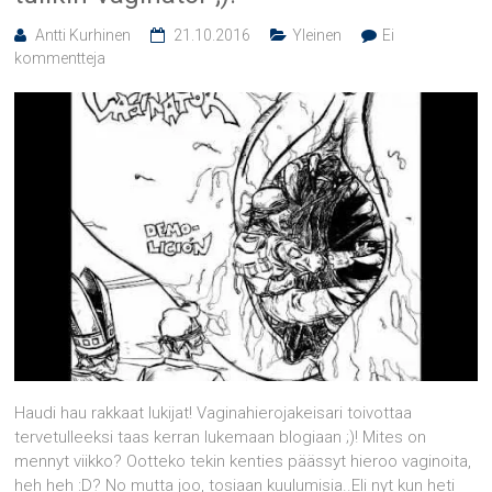
Antti Kurhinen
21.10.2016
Yleinen
Ei
kommentteja
Haudi hau rakkaat lukijat! Vaginahierojakeisari toivottaa
tervetulleeksi taas kerran lukemaan blogiaan ;)! Mites on
mennyt viikko? Ootteko tekin kenties päässyt hieroo vaginoita,
heh heh :D? No mutta joo, tosiaan kuulumisia..Eli nyt kun heti