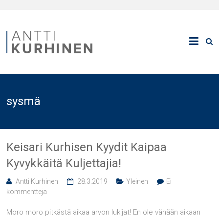
sysmä
Keisari Kurhisen Kyydit Kaipaa
Kyvykkäitä Kuljettajia!
Antti Kurhinen
28.3.2019
Yleinen
Ei
kommentteja
Moro moro pitkästä aikaa arvon lukijat! En ole vähään aikaan