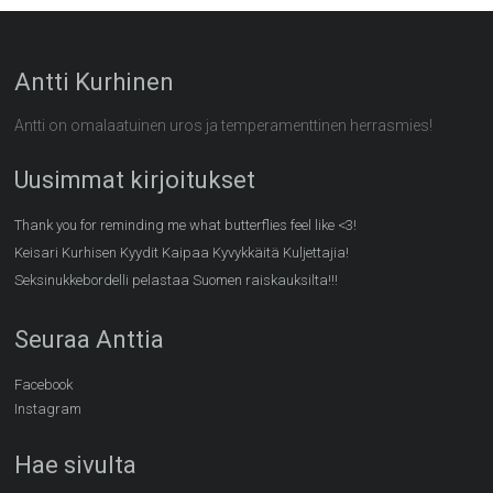
Antti Kurhinen
Antti on omalaatuinen uros ja temperamenttinen herrasmies!
Uusimmat kirjoitukset
Thank you for reminding me what butterflies feel like <3!
Keisari Kurhisen Kyydit Kaipaa Kyvykkäitä Kuljettajia!
Seksinukkebordelli pelastaa Suomen raiskauksilta!!!
Seuraa Anttia
Facebook
Instagram
Hae sivulta