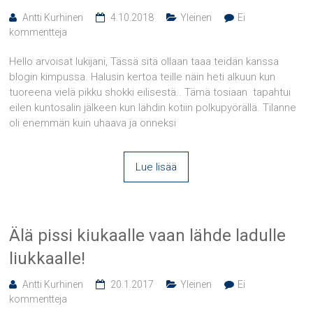
Antti Kurhinen
4.10.2018
Yleinen
Ei
kommentteja
Hello arvoisat lukijani, Tässä sitä ollaan taaa teidän kanssa
blogin kimpussa. Halusin kertoa teille näin heti alkuun kun
tuoreena vielä pikku shokki eilisestä.. Tämä tosiaan tapahtui
eilen kuntosalin jälkeen kun lähdin kotiin polkupyörällä. Tilanne
oli enemmän kuin uhaava ja onneksi
Lue lisää
Älä pissi kiukaalle vaan lähde ladulle
liukkaalle!
Antti Kurhinen
20.1.2017
Yleinen
Ei
kommentteja