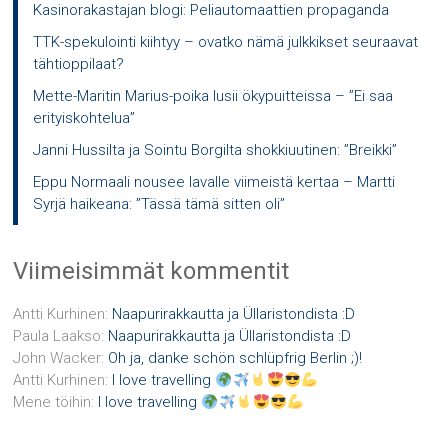
Kasinorakastajan blogi: Peliautomaattien propaganda
TTK-spekulointi kiihtyy – ovatko nämä julkkikset seuraavat
tähtioppilaat?
Mette-Maritin Marius-poika lusii ökypuitteissa – ”Ei saa
erityiskohtelua”
Janni Hussilta ja Sointu Borgilta shokkiuutinen: ”Breikki”
Eppu Normaali nousee lavalle viimeistä kertaa – Martti
Syrjä haikeana: ”Tässä tämä sitten oli”
Viimeisimmät kommentit
Antti Kurhinen
:
Naapurirakkautta ja Üllaristondista :D
Paula Laakso
:
Naapurirakkautta ja Üllaristondista :D
John Wacker
:
Oh ja, danke schön schlüpfrig Berlin ;)!
Antti Kurhinen
:
I love travelling
Mene töihin
:
I love travelling