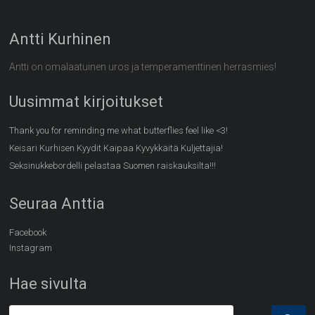
Antti Kurhinen
Antti on omalaatuinen uros ja temperamenttinen herrasmies!
Uusimmat kirjoitukset
Thank you for reminding me what butterflies feel like <3!
Keisari Kurhisen Kyydit Kaipaa Kyvykkäitä Kuljettajia!
Seksinukkebordelli pelastaa Suomen raiskauksilta!!!
Seuraa Anttia
Facebook
Instagram
Hae sivulta