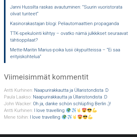
Janni Hussilta raskas avautuminen: ”Suurin vuoristorata
olivat tunteet”
Kasinorakastajan blogi: Peliautomaattien propaganda
TTK-spekulointi kiihtyy – ovatko nämä julkkikset seuraavat
tähtioppilaat?
Mette-Maritin Marius-poika lusii ökypuitteissa – ”Ei saa
erityiskohtelua”
Viimeisimmät kommentit
Antti Kurhinen
:
Naapurirakkautta ja Üllaristondista :D
Paula Laakso
:
Naapurirakkautta ja Üllaristondista :D
John Wacker
:
Oh ja, danke schön schlüpfrig Berlin ;)!
Antti Kurhinen
:
I love travelling
Mene töihin
:
I love travelling