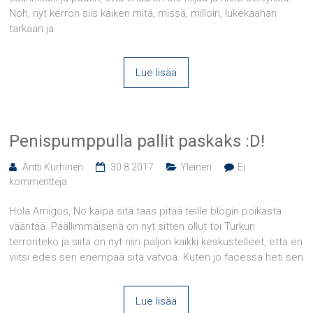
Noh, nyt kerron siis kaiken mitä, missä, milloin, lukekaahan
tarkaan ja
Lue lisää
Penispumppulla pallit paskaks :D!
Antti Kurhinen
30.8.2017
Yleinen
Ei
kommentteja
Hola Amigos, No kaipa sitä taas pitää teille blogin poikasta
vääntää. Päällimmäisenä on nyt sitten ollut toi Turkun
terroriteko ja siitä on nyt niin paljon kaikki keskustelleet, että en
viitsi edes sen enempää sitä vatvoa. Kuten jo facessa heti sen
Lue lisää