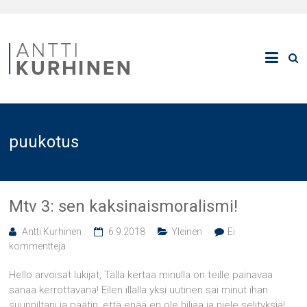
puukotus
Mtv 3: sen kaksinaismoralismi!
Antti Kurhinen
6.9.2018
Yleinen
Ei
kommentteja
Hello arvoisat lukijat, Tällä kertaa minulla on teille painavaa
sanaa kerrottavana! Eilen illalla yksi uutinen sai minut ihan
suunniltani ja päätin, että enää en ole hiljaa ja niele selityksiä!