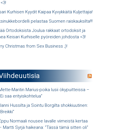
 <3!
sari Kurhisen Kyydit Kaipaa Kyvykkäitä Kuljettajia!
sinukkebordelli pelastaa Suomen raiskauksilta!!!
ää Ortodoksista Joulua rakkaat ortodoksit ja
ea Keisari Kurhiselle pyöreiden johdosta <3!
ry Christmas from Sex Business ;)!
Viihdeuutisia
Mette-Maritin Marius-poika lusii ökypuitteissa –
”Ei saa erityiskohtelua”
Janni Hussilta ja Sointu Borgilta shokkiuutinen:
”Breikki”
Eppu Normaali nousee lavalle viimeistä kertaa
– Martti Syrjä haikeana: ”Tässä tämä sitten oli”