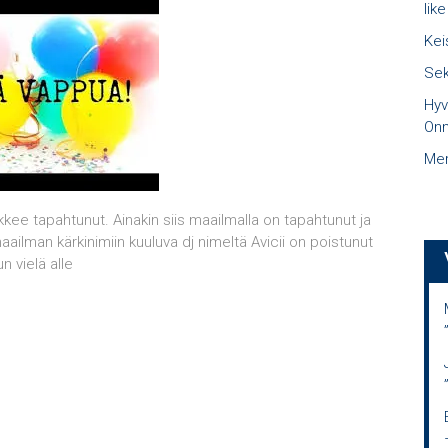
like
Kei
Sek
Hyv
Onn
Mer
kaikkee tapahtunut. Ainakin siis maailmalla on tapahtunut ja
maailman kärkinimiin kuuluva dj nimeltä Avicii on poistunut
 vielä alle