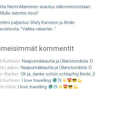
Rita Niemi-Manninen avautuu silikonirinnoistaan:
”Mulle laitettiin tissit”
Intiimi paljastus Shirly Karvisen ja Ahdin
avoliitosta: ”Vaikka rakastan…”
iimeisimmät kommentit
ti Kurhinen
:
Naapurirakkautta ja Üllaristondista :D
la Laakso
:
Naapurirakkautta ja Üllaristondista :D
n Wacker
:
Oh ja, danke schön schlüpfrig Berlin ;)!
ti Kurhinen
:
I love travelling
e töihin
:
I love travelling