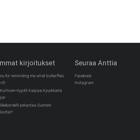
mmat kirjoitukset
Seuraa Anttia
ou for reminding me what butterflies
Facebook
 <3!
Instagram
 Kurhisen Kyydit Kaipaa Kyvykkäitä
jia!
kkebordelli pelastaa Suomen
silta!!!