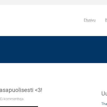
Etusivu
B
asapuolisesti <3!
Uu
Ei kommentteja
Tha