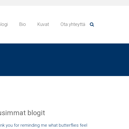
logi
Bio
Kuvat
Ota yhteyttä
simmat blogit
nk you for reminding me what butterflies feel