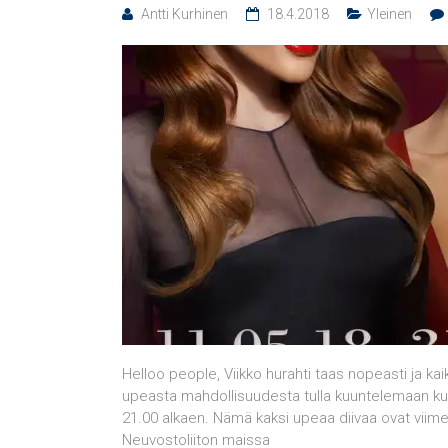
Antti Kurhinen
18.4.2018
Yleinen
Helloo people, Viikko hurahti taas nopeasti ja ka
upeasta mahdollisuudesta tulla kuuntelemaan kuu
21.00 alkaen. Nämä kaksi upeaa diivaa ovat viime
Neuvostoliiton maissa