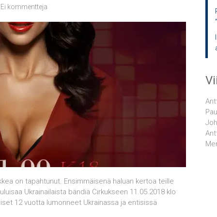
Ei kommentteja
V
Ant
Pau
Joh
Ant
Men
ikkea on tapahtunut. Ensimmäisenä haluan kertoa teille
luisaa Ukrainailaista bändiä Cirkukseen 11.05.2018 klo
iset 12 vuotta lumonneet Ukrainassa ja entisissä