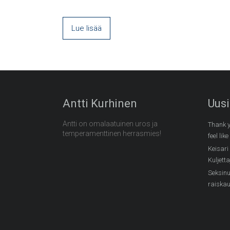
Lue lisää
Antti Kurhinen
Uusi
Antti on omalaatuinen uros ja
Thank y
temperamenttinen herrasmies!
feel like
Keisari
Kuljetta
Seksinu
raiskauk