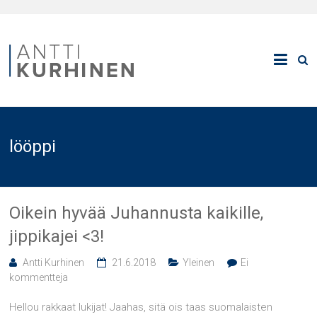
lööppi
Oikein hyvää Juhannusta kaikille,
jippikajei <3!
Antti Kurhinen
21.6.2018
Yleinen
Ei
kommentteja
Hellou rakkaat lukijat! Jaahas, sitä ois taas suomalaisten