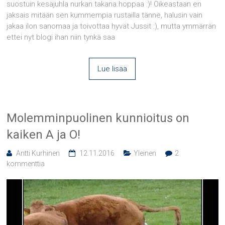
suostuin kesäjuhla nurkan takana.hoppaa :)! Oikeastaan en
jaksais mitään sen kummempia rustailla tänne, halusin vain
jakaa ilon sanomaa ja toivottaa hyvät Jussit :), mutta ymmärrän
ettei nyt blogi ihan niin tynkä saa
Lue lisää
Molemminpuolinen kunnioitus on
kaiken A ja O!
Antti Kurhinen
12.11.2016
Yleinen
2
kommenttia