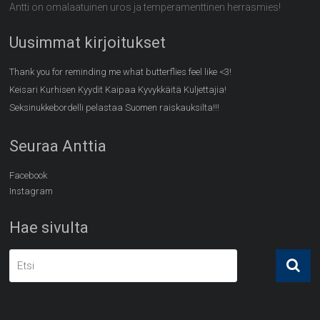
Antti on omalaatuinen uros ja temperamenttinen herrasmies!
Uusimmat kirjoitukset
Thank you for reminding me what butterflies feel like <3!
Keisari Kurhisen Kyydit Kaipaa Kyvykkäitä Kuljettajia!
Seksinukkebordelli pelastaa Suomen raiskauksilta!!!
Seuraa Anttia
Facebook
Instagram
Hae sivulta