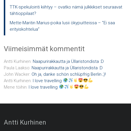
TTK-spekulointi kiihtyy – ovatko nämä julkkikset seuraavat
tähtioppilaat?
Mette-Maritin Marius-poika lusii ökypuitteissa – ”Ei saa
erityiskohtelua”
Viimeisimmät kommentit
Antti Kurhinen
:
Naapurirakkautta ja Üllaristondista :D
Paula Laakso
:
Naapurirakkautta ja Üllaristondista :D
John Wacker
:
Oh ja, danke schön schlüpfrig Berlin ;)!
Antti Kurhinen
:
I love travelling
Mene töihin
:
I love travelling
Antti Kurhinen