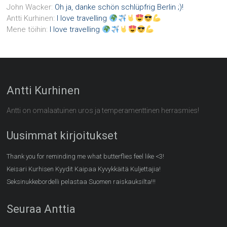
John Wacker
:
Oh ja, danke schön schlüpfrig Berlin ;)!
Antti Kurhinen
:
I love travelling
Mene töihin
:
I love travelling
Antti Kurhinen
Antti on omalaatuinen uros ja temperamenttinen herrasmies!
Uusimmat kirjoitukset
Thank you for reminding me what butterflies feel like <3!
Keisari Kurhisen Kyydit Kaipaa Kyvykkäitä Kuljettajia!
Seksinukkebordelli pelastaa Suomen raiskauksilta!!!
Seuraa Anttia