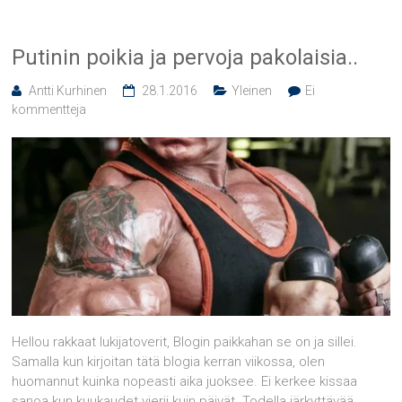
Putinin poikia ja pervoja pakolaisia..
Antti Kurhinen
28.1.2016
Yleinen
Ei
kommentteja
Hellou rakkaat lukijatoverit, Blogin paikkahan se on ja sillei.
Samalla kun kirjoitan tätä blogia kerran viikossa, olen
huomannut kuinka nopeasti aika juoksee. Ei kerkee kissaa
sanoa kun kuukaudet vierii kuin päivät. Todella järkyttävää