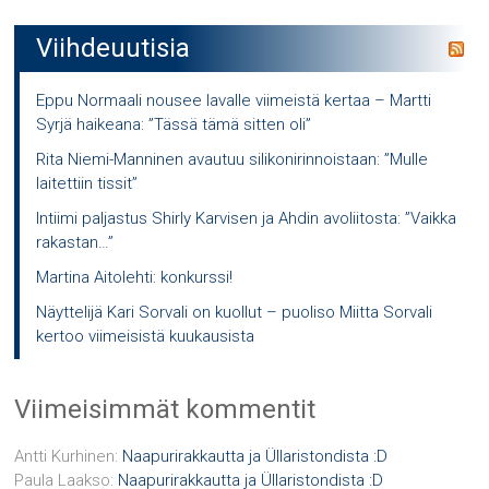
Viihdeuutisia
Eppu Normaali nousee lavalle viimeistä kertaa – Martti
Syrjä haikeana: ”Tässä tämä sitten oli”
Rita Niemi-Manninen avautuu silikonirinnoistaan: ”Mulle
laitettiin tissit”
Intiimi paljastus Shirly Karvisen ja Ahdin avoliitosta: ”Vaikka
rakastan…”
Martina Aitolehti: konkurssi!
Näyttelijä Kari Sorvali on kuollut – puoliso Miitta Sorvali
kertoo viimeisistä kuukausista
Viimeisimmät kommentit
Antti Kurhinen
:
Naapurirakkautta ja Üllaristondista :D
Paula Laakso
:
Naapurirakkautta ja Üllaristondista :D