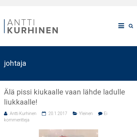
johtaja
Älä pissi kiukaalle vaan lähde ladulle
liukkaalle!
Antti Kurhinen
20.1.2017
Yleinen
Ei
kommentteja