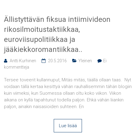
Ällistyttävän fiksua intiimivideon
rikosilmoitustaktiikkaa,
euroviisupolitiikkaa ja
jääkiekkoromantiikkaa..
Antti Kurhinen
20.5.2016
Yleinen
Ei
kommentteja
Tersee toveerit kullannuput, Mitäs mitäs, täällä ollaan taas. Nyt
voidaan tällä kertaa kesittyä vähän rauhallisemmin tähän blogiin
kuin viimeksi, kun Suomessa ollaan oltu koko viikon. Viikon
aikana on kyllä tapahtunut todella paljon. Ehkä vähän liiankin
paljon, ainakin naisasioiden suhteen. En
Lue lisää