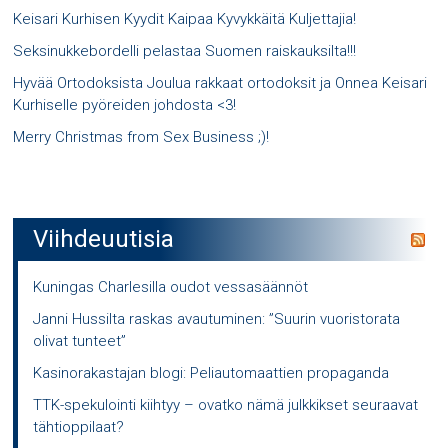
Keisari Kurhisen Kyydit Kaipaa Kyvykkäitä Kuljettajia!
Seksinukkebordelli pelastaa Suomen raiskauksilta!!!
Hyvää Ortodoksista Joulua rakkaat ortodoksit ja Onnea Keisari
Kurhiselle pyöreiden johdosta <3!
Merry Christmas from Sex Business ;)!
Viihdeuutisia
Kuningas Charlesilla oudot vessasäännöt
Janni Hussilta raskas avautuminen: ”Suurin vuoristorata
olivat tunteet”
Kasinorakastajan blogi: Peliautomaattien propaganda
TTK-spekulointi kiihtyy – ovatko nämä julkkikset seuraavat
tähtioppilaat?