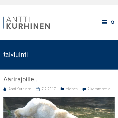
talviuinti
Äärirajoille..
Antti Kurhinen
7.2.2017
Yleinen
2 kommenttia