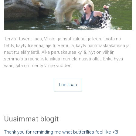
Tervist toverit taas, Viikko ja risat kulunut jälleen. Työtä no
tehty, käyty treenaa, ajeltu Bemulla, käyty hammaslääkärissä ja
nautittu elämästä. Aika peruskauraa kyllä. Nyt on vähän
semmoista rauhallista aikaa mun elämässä ollut. Ehkä hyvä
vaan, sitä on menty viime vuoden
Lue lisää
Uusimmat blogit
Thank you for reminding me what butterflies feel like <3!