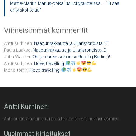
Mette-Maritin Marius-poika lusii ökypuitteissa – ”Ei saa
erityiskohtelua”
Viimeisimmät kommentit
Antti Kurhinen
:
Naapurirakkautta ja Üllaristondista :D
Paula Laakso
:
Naapurirakkautta ja Üllaristondista :D
John Wacker
:
Oh ja, danke schön schlüpfrig Berlin ;)!
Antti Kurhinen
:
I love travelling
Mene töihin
:
I love travelling
Antti Kurhinen
Antti on omalaatuinen uros ja temperamenttinen herrasmies!
Uusimmat kirjoitukset