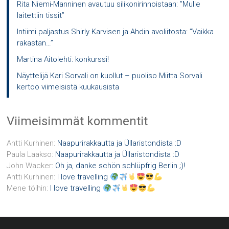
Rita Niemi-Manninen avautuu silikonirinnoistaan: ”Mulle
laitettiin tissit”
Intiimi paljastus Shirly Karvisen ja Ahdin avoliitosta: ”Vaikka
rakastan…”
Martina Aitolehti: konkurssi!
Näyttelijä Kari Sorvali on kuollut – puoliso Miitta Sorvali
kertoo viimeisistä kuukausista
Viimeisimmät kommentit
Antti Kurhinen
:
Naapurirakkautta ja Üllaristondista :D
Paula Laakso
:
Naapurirakkautta ja Üllaristondista :D
John Wacker
:
Oh ja, danke schön schlüpfrig Berlin ;)!
Antti Kurhinen
:
I love travelling
Mene töihin
:
I love travelling