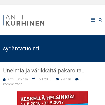
sydäntatuointi
Unelmia ja värikkäitä pakaroita..
Antti Kurhinen
15.1.2016
Yleinen
Ei
kommentteja