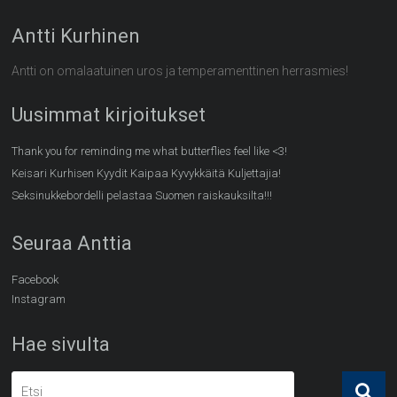
Antti Kurhinen
Antti on omalaatuinen uros ja temperamenttinen herrasmies!
Uusimmat kirjoitukset
Thank you for reminding me what butterflies feel like <3!
Keisari Kurhisen Kyydit Kaipaa Kyvykkäitä Kuljettajia!
Seksinukkebordelli pelastaa Suomen raiskauksilta!!!
Seuraa Anttia
Facebook
Instagram
Hae sivulta