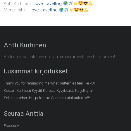
Antti Kurhinen
:
I love travelling
Mene töihin
:
I love travelling
Antti Kurhinen
Antti on omalaatuinen uros ja temperamenttinen herrasmies!
Uusimmat kirjoitukset
Thank you for reminding me what butterflies feel like <3!
Keisari Kurhisen Kyydit Kaipaa Kyvykkäitä Kuljettajia!
Seksinukkebordelli pelastaa Suomen raiskauksilta!!!
Seuraa Anttia
Facebook