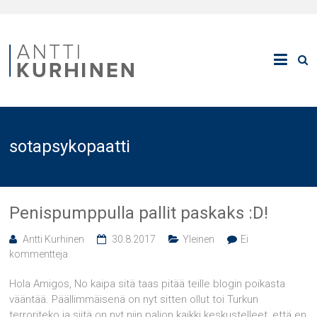
sotapsykopaatti
Penispumppulla pallit paskaks :D!
Antti Kurhinen
30.8.2017
Yleinen
Ei
kommentteja
Hola Amigos, No kaipa sitä taas pitää teille blogin poikasta
vääntää. Päällimmäisenä on nyt sitten ollut toi Turkun
terroriteko ja siitä on nyt niin paljon kaikki keskustelleet, että en