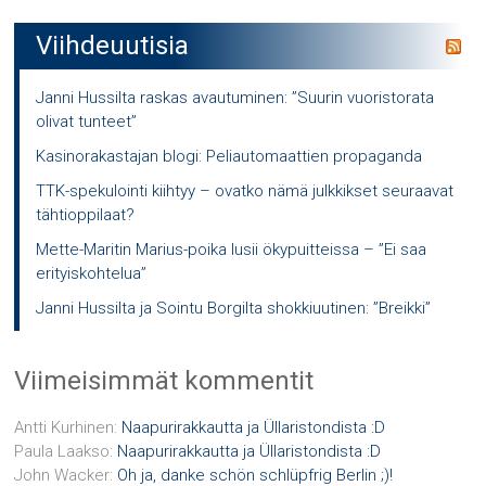
Viihdeuutisia
Janni Hussilta raskas avautuminen: ”Suurin vuoristorata
olivat tunteet”
Kasinorakastajan blogi: Peliautomaattien propaganda
TTK-spekulointi kiihtyy – ovatko nämä julkkikset seuraavat
tähtioppilaat?
Mette-Maritin Marius-poika lusii ökypuitteissa – ”Ei saa
erityiskohtelua”
Janni Hussilta ja Sointu Borgilta shokkiuutinen: ”Breikki”
Viimeisimmät kommentit
Antti Kurhinen
:
Naapurirakkautta ja Üllaristondista :D
Paula Laakso
:
Naapurirakkautta ja Üllaristondista :D
John Wacker
:
Oh ja, danke schön schlüpfrig Berlin ;)!