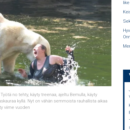
like
Kei
Sek
Hyv
Onn
Mer
n. Työtä no tehty, käyty treenaa, ajeltu Bemulla, käyty
skauraa kyllä. Nyt on vähän semmoista rauhallista aikaa
ty viime vuoden