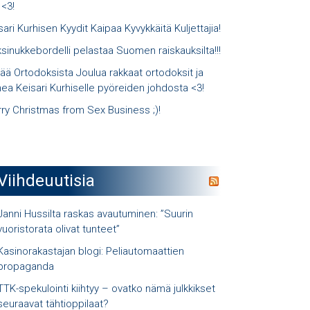
 <3!
sari Kurhisen Kyydit Kaipaa Kyvykkäitä Kuljettajia!
sinukkebordelli pelastaa Suomen raiskauksilta!!!
ää Ortodoksista Joulua rakkaat ortodoksit ja
ea Keisari Kurhiselle pyöreiden johdosta <3!
ry Christmas from Sex Business ;)!
Viihdeuutisia
Janni Hussilta raskas avautuminen: ”Suurin
vuoristorata olivat tunteet”
Kasinorakastajan blogi: Peliautomaattien
propaganda
TTK-spekulointi kiihtyy – ovatko nämä julkkikset
seuraavat tähtioppilaat?