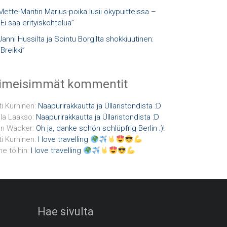
Mette-Maritin Marius-poika lusii ökypuitteissa –
”Ei saa erityiskohtelua”
Janni Hussilta ja Sointu Borgilta shokkiuutinen:
”Breikki”
iimeisimmät kommentit
ti Kurhinen
:
Naapurirakkautta ja Üllaristondista :D
la Laakso
:
Naapurirakkautta ja Üllaristondista :D
n Wacker
:
Oh ja, danke schön schlüpfrig Berlin ;)!
ti Kurhinen
:
I love travelling
e töihin
:
I love travelling
Hae sivulta