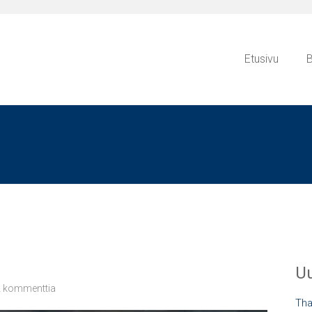
Etusivu
B
Uu
2 kommenttia
Tha