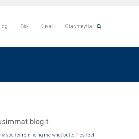
logi
Bio
Kuvat
Ota yhteyttä
simmat blogit
nk you for reminding me what butterflies feel