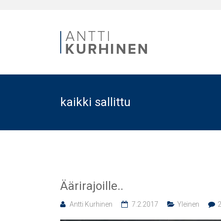
kaikki sallittu
Äärirajoille..
Antti Kurhinen
7.2.2017
Yleinen