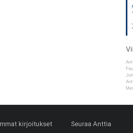
V
Ant
Pau
Joh
Ant
Men
mmat kirjoitukset
Seuraa Anttia