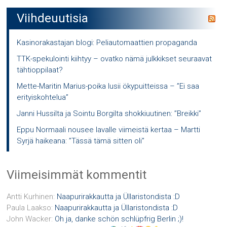
Viihdeuutisia
Kasinorakastajan blogi: Peliautomaattien propaganda
TTK-spekulointi kiihtyy – ovatko nämä julkkikset seuraavat
tähtioppilaat?
Mette-Maritin Marius-poika lusii ökypuitteissa – ”Ei saa
erityiskohtelua”
Janni Hussilta ja Sointu Borgilta shokkiuutinen: ”Breikki”
Eppu Normaali nousee lavalle viimeistä kertaa – Martti
Syrjä haikeana: ”Tässä tämä sitten oli”
Viimeisimmät kommentit
Antti Kurhinen
:
Naapurirakkautta ja Üllaristondista :D
Paula Laakso
:
Naapurirakkautta ja Üllaristondista :D
John Wacker
:
Oh ja, danke schön schlüpfrig Berlin ;)!