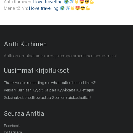
Antti Kurhinen
:
I love travelling
Mene töihin
:
I love travelling
Antti Kurhinen
Antti on omalaatuinen uros ja temperamenttinen herrasmies!
Uusimmat kirjoitukset
Thank you for reminding me what butterflies feel like <3!
Keisari Kurhisen Kyydit Kaipaa Kyvykkäitä Kuljettajia!
Seksinukkebordelli pelastaa Suomen raiskauksilta!!!
Seuraa Anttia
Facebook
Instagram