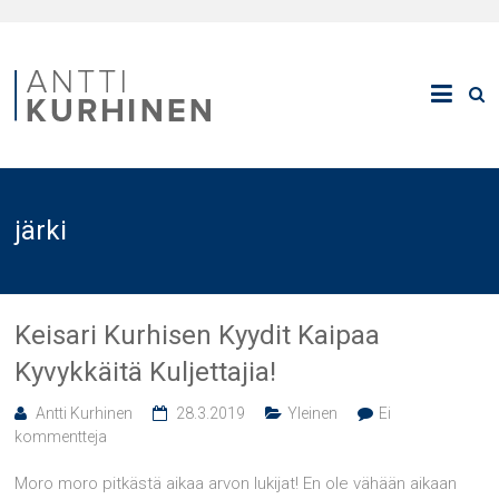
järki
Keisari Kurhisen Kyydit Kaipaa
Kyvykkäitä Kuljettajia!
Antti Kurhinen
28.3.2019
Yleinen
Ei
kommentteja
Moro moro pitkästä aikaa arvon lukijat! En ole vähään aikaan