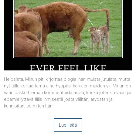
Heipsista, Minun piti kirjoittaa blogia ihan muista jutuista, mutta
nyt tällä kertaa tämä aihe hyppäsi kaikkien muiden yli. Minun on
vaan pakko hieman kommentoida asiaa, koska jotenkin vaan jäi
epämiellyttävä fiilis ihmisestä josta välitän, arvostan ja
kunnioitan, se mitän hän
Lue lisää