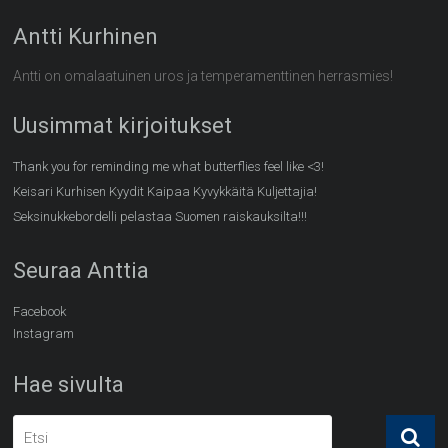
Antti Kurhinen
Antti on omalaatuinen uros ja temperamenttinen herrasmies!
Uusimmat kirjoitukset
Thank you for reminding me what butterflies feel like <3!
Keisari Kurhisen Kyydit Kaipaa Kyvykkäitä Kuljettajia!
Seksinukkebordelli pelastaa Suomen raiskauksilta!!!
Seuraa Anttia
Facebook
Instagram
Hae sivulta