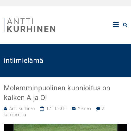
intiimielämä
Molemminpuolinen kunnioitus on
kaiken A ja O!
Antti Kurhinen
12.11.2016
Yleinen
2
kommenttia