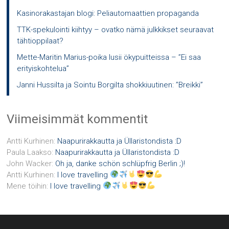
Kasinorakastajan blogi: Peliautomaattien propaganda
TTK-spekulointi kiihtyy – ovatko nämä julkkikset seuraavat
tähtioppilaat?
Mette-Maritin Marius-poika lusii ökypuitteissa – ”Ei saa
erityiskohtelua”
Janni Hussilta ja Sointu Borgilta shokkiuutinen: ”Breikki”
Viimeisimmät kommentit
Antti Kurhinen
:
Naapurirakkautta ja Üllaristondista :D
Paula Laakso
:
Naapurirakkautta ja Üllaristondista :D
John Wacker
:
Oh ja, danke schön schlüpfrig Berlin ;)!
Antti Kurhinen
:
I love travelling
Mene töihin
:
I love travelling