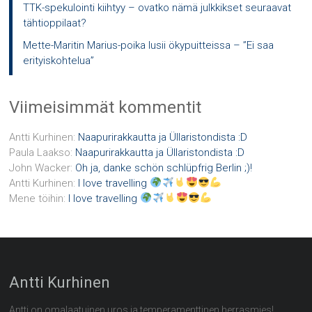
TTK-spekulointi kiihtyy – ovatko nämä julkkikset seuraavat
tähtioppilaat?
Mette-Maritin Marius-poika lusii ökypuitteissa – ”Ei saa
erityiskohtelua”
Viimeisimmät kommentit
Antti Kurhinen
:
Naapurirakkautta ja Üllaristondista :D
Paula Laakso
:
Naapurirakkautta ja Üllaristondista :D
John Wacker
:
Oh ja, danke schön schlüpfrig Berlin ;)!
Antti Kurhinen
:
I love travelling
Mene töihin
:
I love travelling
Antti Kurhinen
Antti on omalaatuinen uros ja temperamenttinen herrasmies!