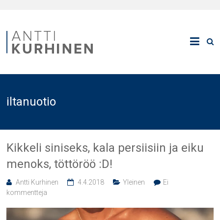
iltanuotio
Kikkeli siniseks, kala persiisiin ja eiku
menoks, töttöröö :D!
Antti Kurhinen
4.4.2018
Yleinen
Ei
kommentteja