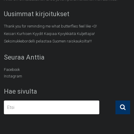
Uusimmat kirjoitukset
Thank you for reminding me what butterflies feel like <3!
Keisari Kurhisen Kyydit Kaipaa Kyvykkäitä Kuljettajia!
Seksinukkebordelli pelastaa Suomen raiskauksilta!!!
Seuraa Anttia
Facebook
Instagram
Hae sivulta