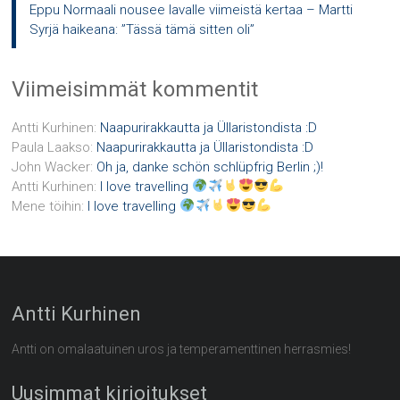
Eppu Normaali nousee lavalle viimeistä kertaa – Martti
Syrjä haikeana: ”Tässä tämä sitten oli”
Viimeisimmät kommentit
Antti Kurhinen
:
Naapurirakkautta ja Üllaristondista :D
Paula Laakso
:
Naapurirakkautta ja Üllaristondista :D
John Wacker
:
Oh ja, danke schön schlüpfrig Berlin ;)!
Antti Kurhinen
:
I love travelling
Mene töihin
:
I love travelling
Antti Kurhinen
Antti on omalaatuinen uros ja temperamenttinen herrasmies!
Uusimmat kirjoitukset