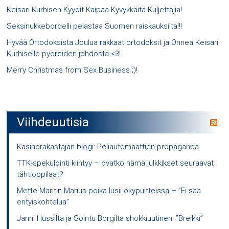
Keisari Kurhisen Kyydit Kaipaa Kyvykkäitä Kuljettajia!
Seksinukkebordelli pelastaa Suomen raiskauksilta!!!
Hyvää Ortodoksista Joulua rakkaat ortodoksit ja Onnea Keisari
Kurhiselle pyöreiden johdosta <3!
Merry Christmas from Sex Business ;)!
Viihdeuutisia
Kasinorakastajan blogi: Peliautomaattien propaganda
TTK-spekulointi kiihtyy – ovatko nämä julkkikset seuraavat
tähtioppilaat?
Mette-Maritin Marius-poika lusii ökypuitteissa – ”Ei saa
erityiskohtelua”
Janni Hussilta ja Sointu Borgilta shokkiuutinen: ”Breikki”