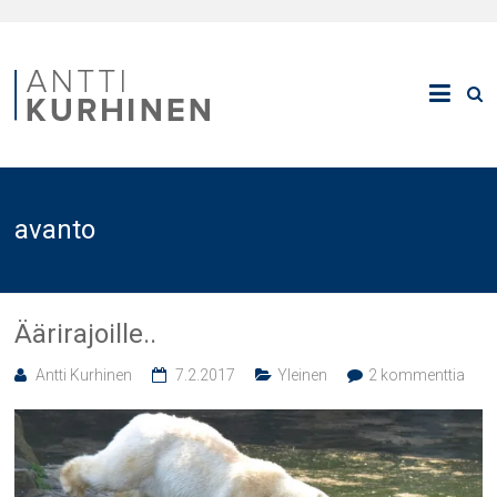
avanto
Äärirajoille..
Antti Kurhinen
7.2.2017
Yleinen
2 kommenttia