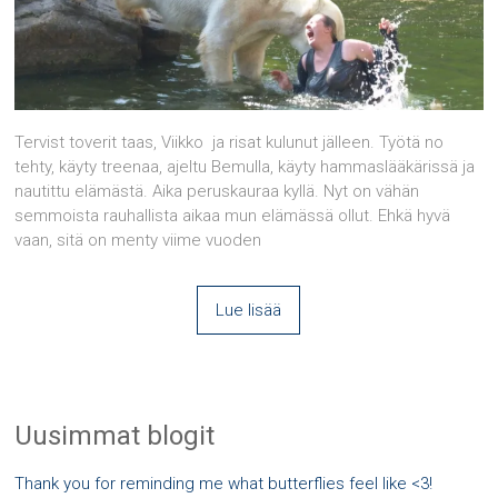
Tervist toverit taas, Viikko ja risat kulunut jälleen. Työtä no
tehty, käyty treenaa, ajeltu Bemulla, käyty hammaslääkärissä ja
nautittu elämästä. Aika peruskauraa kyllä. Nyt on vähän
semmoista rauhallista aikaa mun elämässä ollut. Ehkä hyvä
vaan, sitä on menty viime vuoden
Lue lisää
Uusimmat blogit
Thank you for reminding me what butterflies feel like <3!