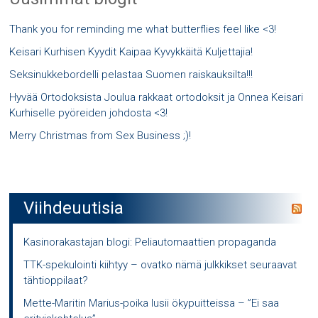
Thank you for reminding me what butterflies feel like <3!
Keisari Kurhisen Kyydit Kaipaa Kyvykkäitä Kuljettajia!
Seksinukkebordelli pelastaa Suomen raiskauksilta!!!
Hyvää Ortodoksista Joulua rakkaat ortodoksit ja Onnea Keisari
Kurhiselle pyöreiden johdosta <3!
Merry Christmas from Sex Business ;)!
Viihdeuutisia
Kasinorakastajan blogi: Peliautomaattien propaganda
TTK-spekulointi kiihtyy – ovatko nämä julkkikset seuraavat
tähtioppilaat?
Mette-Maritin Marius-poika lusii ökypuitteissa – ”Ei saa