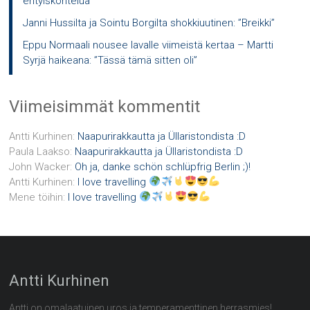
erityiskohtelua”
Janni Hussilta ja Sointu Borgilta shokkiuutinen: ”Breikki”
Eppu Normaali nousee lavalle viimeistä kertaa – Martti
Syrjä haikeana: ”Tässä tämä sitten oli”
Viimeisimmät kommentit
Antti Kurhinen
:
Naapurirakkautta ja Üllaristondista :D
Paula Laakso
:
Naapurirakkautta ja Üllaristondista :D
John Wacker
:
Oh ja, danke schön schlüpfrig Berlin ;)!
Antti Kurhinen
:
I love travelling
Mene töihin
:
I love travelling
Antti Kurhinen
Antti on omalaatuinen uros ja temperamenttinen herrasmies!