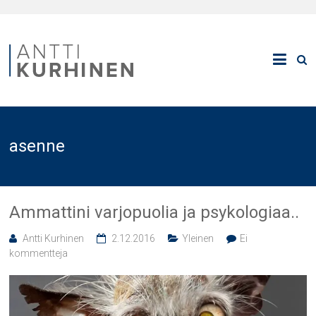
asenne
Ammattini varjopuolia ja psykologiaa..
Antti Kurhinen
2.12.2016
Yleinen
Ei
kommentteja