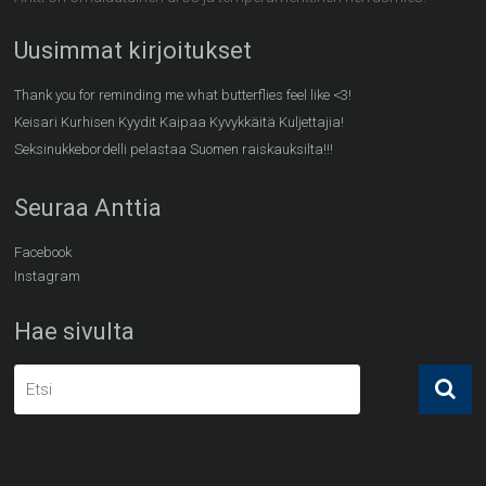
Uusimmat kirjoitukset
Thank you for reminding me what butterflies feel like <3!
Keisari Kurhisen Kyydit Kaipaa Kyvykkäitä Kuljettajia!
Seksinukkebordelli pelastaa Suomen raiskauksilta!!!
Seuraa Anttia
Facebook
Instagram
Hae sivulta