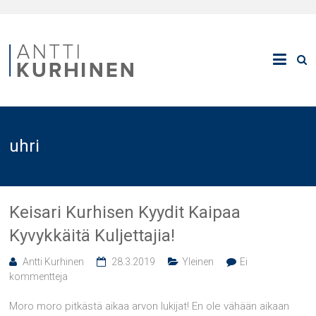
uhri
Keisari Kurhisen Kyydit Kaipaa
Kyvykkäitä Kuljettajia!
Antti Kurhinen
28.3.2019
Yleinen
Ei
kommentteja
Moro moro pitkästä aikaa arvon lukijat! En ole vähään aikaan