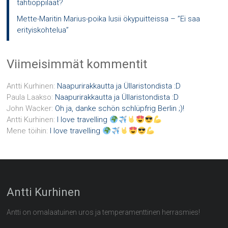
tähtioppilaat?
Mette-Maritin Marius-poika lusii ökypuitteissa – ”Ei saa
erityiskohtelua”
Viimeisimmät kommentit
Antti Kurhinen
:
Naapurirakkautta ja Üllaristondista :D
Paula Laakso
:
Naapurirakkautta ja Üllaristondista :D
John Wacker
:
Oh ja, danke schön schlüpfrig Berlin ;)!
Antti Kurhinen
:
I love travelling
Mene töihin
:
I love travelling
Antti Kurhinen
Antti on omalaatuinen uros ja temperamenttinen herrasmies!