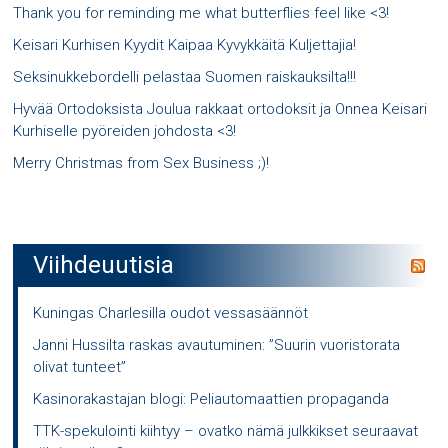
Thank you for reminding me what butterflies feel like <3!
Keisari Kurhisen Kyydit Kaipaa Kyvykkäitä Kuljettajia!
Seksinukkebordelli pelastaa Suomen raiskauksilta!!!
Hyvää Ortodoksista Joulua rakkaat ortodoksit ja Onnea Keisari
Kurhiselle pyöreiden johdosta <3!
Merry Christmas from Sex Business ;)!
Viihdeuutisia
Kuningas Charlesilla oudot vessasäännöt
Janni Hussilta raskas avautuminen: ”Suurin vuoristorata
olivat tunteet”
Kasinorakastajan blogi: Peliautomaattien propaganda
TTK-spekulointi kiihtyy – ovatko nämä julkkikset seuraavat