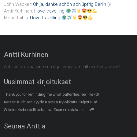
John Wacker
:
Oh ja, danke schön schlüpfrig Berlin ;)!
Antti Kurhinen
:
I love travelling
Mene töihin
:
I love travelling
Antti Kurhinen
Antti on omalaatuinen uros ja temperamenttinen herrasmies!
Uusimmat kirjoitukset
Thank you for reminding me what butterflies feel like <3!
Keisari Kurhisen Kyydit Kaipaa Kyvykkäitä Kuljettajia!
Seksinukkebordelli pelastaa Suomen raiskauksilta!!!
Seuraa Anttia