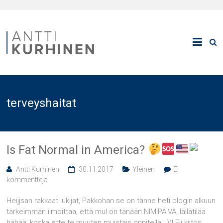
terveyshaitat
Is Fat Normal in America?
Antti Kurhinen
30.11.2017
Yleinen
Ei
kommentteja
Heijjsan rakkaat lukijat, Pakkohan se on tänne heti blogin alkuun
tärkeimmän ilmoittaa, että mul on tänään NIMIPÄIVÄ, lällätilää
hähää, koska ette te muuten muistais onnitella : ))! Eli kiitos