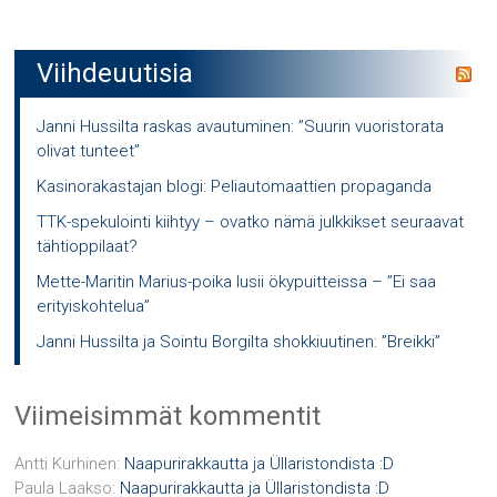
Viihdeuutisia
Janni Hussilta raskas avautuminen: ”Suurin vuoristorata
olivat tunteet”
Kasinorakastajan blogi: Peliautomaattien propaganda
TTK-spekulointi kiihtyy – ovatko nämä julkkikset seuraavat
tähtioppilaat?
Mette-Maritin Marius-poika lusii ökypuitteissa – ”Ei saa
erityiskohtelua”
Janni Hussilta ja Sointu Borgilta shokkiuutinen: ”Breikki”
Viimeisimmät kommentit
Antti Kurhinen
:
Naapurirakkautta ja Üllaristondista :D
Paula Laakso
:
Naapurirakkautta ja Üllaristondista :D