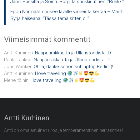
Janni Hussilta ja Sointu Borgilta shokkiuutinen: ”Breikki”
Eppu Normaali nousee lavalle viimeistä kertaa – Martti
Syrjä haikeana: ”Tässä tämä sitten oli”
Viimeisimmät kommentit
Antti Kurhinen
:
Naapurirakkautta ja Üllaristondista :D
Paula Laakso
:
Naapurirakkautta ja Üllaristondista :D
John Wacker
:
Oh ja, danke schön schlüpfrig Berlin ;)!
Antti Kurhinen
:
I love travelling
Mene töihin
:
I love travelling
Antti Kurhinen
Antti on omalaatuinen uros ja temperamenttinen herrasmies!