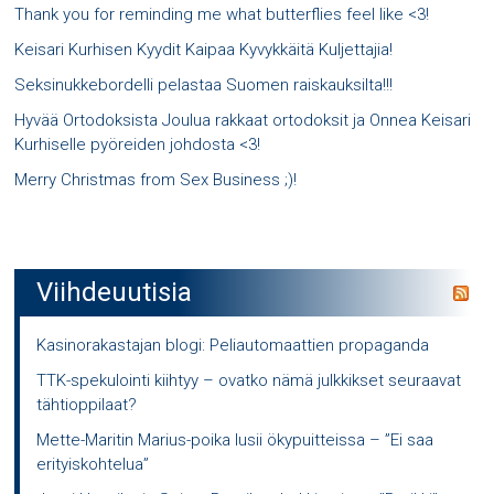
Thank you for reminding me what butterflies feel like <3!
Keisari Kurhisen Kyydit Kaipaa Kyvykkäitä Kuljettajia!
Seksinukkebordelli pelastaa Suomen raiskauksilta!!!
Hyvää Ortodoksista Joulua rakkaat ortodoksit ja Onnea Keisari
Kurhiselle pyöreiden johdosta <3!
Merry Christmas from Sex Business ;)!
Viihdeuutisia
Kasinorakastajan blogi: Peliautomaattien propaganda
TTK-spekulointi kiihtyy – ovatko nämä julkkikset seuraavat
tähtioppilaat?
Mette-Maritin Marius-poika lusii ökypuitteissa – ”Ei saa
erityiskohtelua”