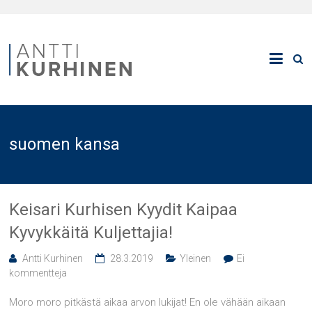
suomen kansa
Keisari Kurhisen Kyydit Kaipaa
Kyvykkäitä Kuljettajia!
Antti Kurhinen
28.3.2019
Yleinen
Ei
kommentteja
Moro moro pitkästä aikaa arvon lukijat! En ole vähään aikaan