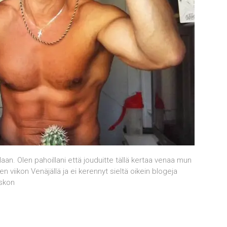
llaan. Olen pahoillani että jouduitte tällä kertaa venaa mun
en viikon Venäjällä ja ei kerennyt sieltä oikein blogeja
iskon