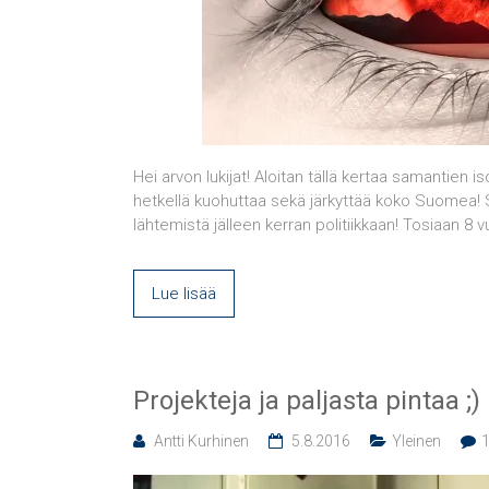
Hei arvon lukijat! Aloitan tällä kertaa samantien iso
hetkellä kuohuttaa sekä järkyttää koko Suomea! S
lähtemistä jälleen kerran politiikkaan! Tosiaan 8 v
Lue lisää
Projekteja ja paljasta pintaa ;)
Antti Kurhinen
5.8.2016
Yleinen