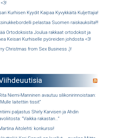
 <3!
sari Kurhisen Kyydit Kaipaa Kyvykkäitä Kuljettajia!
sinukkebordelli pelastaa Suomen raiskauksilta!!!
ää Ortodoksista Joulua rakkaat ortodoksit ja
ea Keisari Kurhiselle pyöreiden johdosta <3!
ry Christmas from Sex Business ;)!
Viihdeuutisia
Rita Niemi-Manninen avautuu silikonirinnoistaan:
”Mulle laitettiin tissit”
Intiimi paljastus Shirly Karvisen ja Ahdin
avoliitosta: ”Vaikka rakastan…”
Martina Aitolehti: konkurssi!