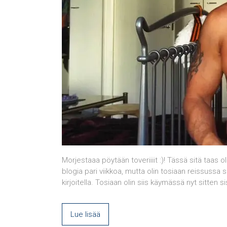
Morjestaaa pöytään toveriiiit :)! Tässä sitä taas o
blogia pari viikkoa, mutta olin tosiaan reissussa s
kirjoitella. Tosiaan olin siis käymässä nyt sitten s
Lue lisää