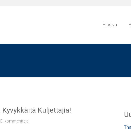
Etusivu
B
 Kyvykkäitä Kuljettajia!
Uu
Ei kommentteja
Tha