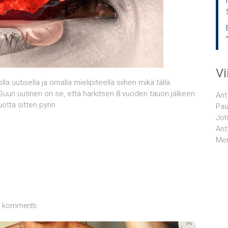
V
lla uutisella ja omalla mielipiteellä siihen mikä tällä
uuri uutinen on se, että harkitsen 8 vuoden tauon jälkeen
Ant
uotta sitten pyrin
Pau
Joh
Ant
Men
1 kommentti