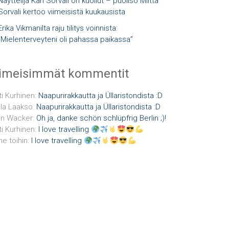
Näyttelijä Kari Sorvali on kuollut – puoliso Miitta
Sorvali kertoo viimeisistä kuukausista
Erika Vikmanilta raju tilitys voinnista:
”Mielenterveyteni oli pahassa paikassa”
iimeisimmät kommentit
ti Kurhinen
:
Naapurirakkautta ja Üllaristondista :D
la Laakso
:
Naapurirakkautta ja Üllaristondista :D
n Wacker
:
Oh ja, danke schön schlüpfrig Berlin ;)!
ti Kurhinen
:
I love travelling
e töihin
:
I love travelling