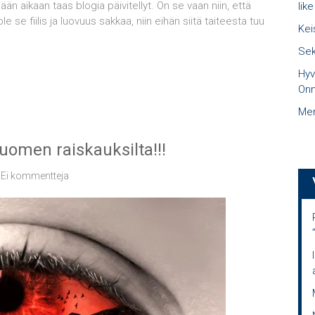
än aikaan taas blogia päivitellyt. On se vaan niin, että
like
le se fiilis ja luovuus sakkaa, niin eihän siitä taiteesta tuu
Kei
Sek
Hyv
Onn
Mer
uomen raiskauksilta!!!
Ei kommentteja