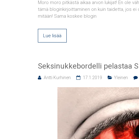
Moro moro pitkästä aikaa arvon lukijat! En ole vähä
tämä bloginkirjoittaminen on kuin taidetta, jos ei o
mitään! Sama koskee blogin
Lue lisää
Seksinukkebordelli pelastaa S
Antti Kurhinen
17.1.2019
Yleinen