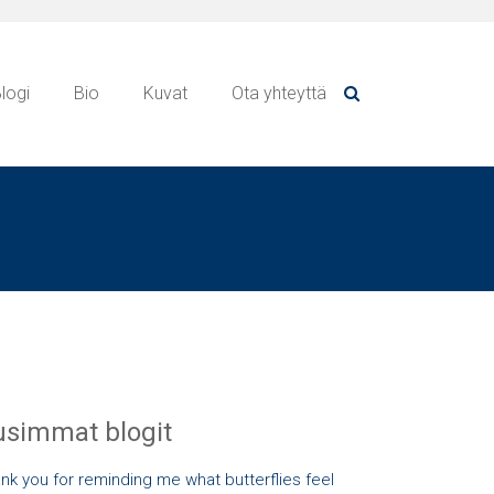
logi
Bio
Kuvat
Ota yhteyttä
simmat blogit
nk you for reminding me what butterflies feel