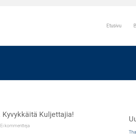
Etusivu
B
 Kyvykkäitä Kuljettajia!
Uu
Ei kommentteja
Tha