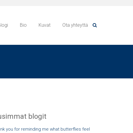
logi
Bio
Kuvat
Ota yhteyttä
simmat blogit
nk you for reminding me what butterflies feel