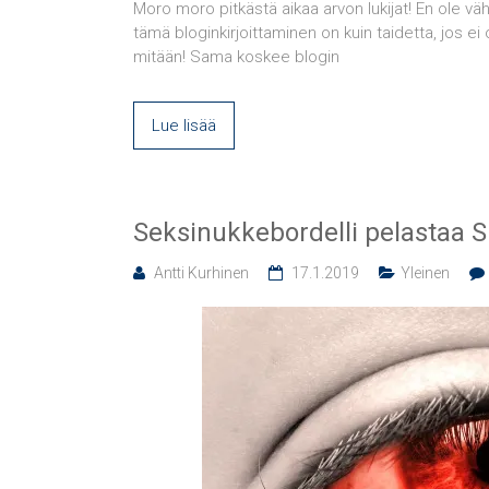
Moro moro pitkästä aikaa arvon lukijat! En ole vähä
tämä bloginkirjoittaminen on kuin taidetta, jos ei o
mitään! Sama koskee blogin
Lue lisää
Seksinukkebordelli pelastaa S
Antti Kurhinen
17.1.2019
Yleinen