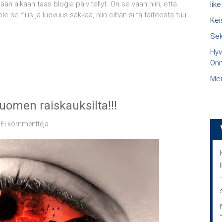
än aikaan taas blogia päivitellyt. On se vaan niin, että
like
le se fiilis ja luovuus sakkaa, niin eihän siitä taiteesta tuu
Kei
Sek
Hyv
Onn
Mer
uomen raiskauksilta!!!
Ei kommentteja