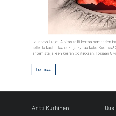
Hei arvon lukijat! Aloitan tällä kertaa samantien iso
hetkellä kuohuttaa sekä järkyttää koko Suomea! S
lähtemistä jälleen kerran politiikkaan! Tosiaan 8 v
Lue lisää
Antti Kurhinen
Uusi