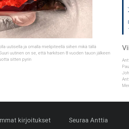
V
lla uutisella ja omalla mielipiteellä siihen mikä tällä
uuri uutinen on se, että harkitsen 8 vuoden tauon jälkeen
uotta sitten pyrin
Ant
Pau
Joh
Ant
Men
mmat kirjoitukset
Seuraa Anttia