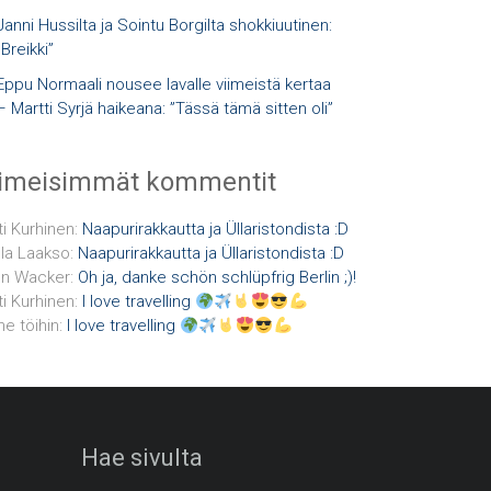
Janni Hussilta ja Sointu Borgilta shokkiuutinen:
”Breikki”
Eppu Normaali nousee lavalle viimeistä kertaa
– Martti Syrjä haikeana: ”Tässä tämä sitten oli”
iimeisimmät kommentit
ti Kurhinen
:
Naapurirakkautta ja Üllaristondista :D
la Laakso
:
Naapurirakkautta ja Üllaristondista :D
n Wacker
:
Oh ja, danke schön schlüpfrig Berlin ;)!
ti Kurhinen
:
I love travelling
e töihin
:
I love travelling
Hae sivulta