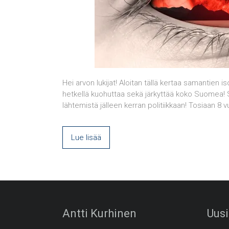
Hei arvon lukijat! Aloitan tällä kertaa samantien iso
hetkellä kuohuttaa sekä järkyttää koko Suomea! S
lähtemistä jälleen kerran politiikkaan! Tosiaan 8 v
Lue lisää
Antti Kurhinen
Uusi