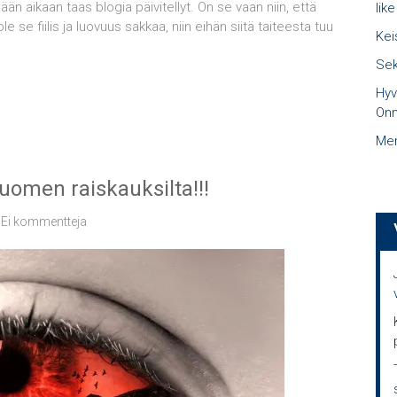
än aikaan taas blogia päivitellyt. On se vaan niin, että
like
le se fiilis ja luovuus sakkaa, niin eihän siitä taiteesta tuu
Kei
Sek
Hyv
Onn
Mer
uomen raiskauksilta!!!
Ei kommentteja