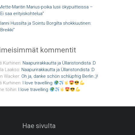
Mette-Maritin Marius-poika lusii ökypuitteissa –
”Ei saa erityiskohtelua”
Janni Hussilta ja Sointu Borgilta shokkiuutinen:
”Breikki”
iimeisimmät kommentit
ti Kurhinen
:
Naapurirakkautta ja Üllaristondista :D
la Laakso
:
Naapurirakkautta ja Üllaristondista :D
n Wacker
:
Oh ja, danke schön schlüpfrig Berlin ;)!
ti Kurhinen
:
I love travelling
e töihin
:
I love travelling
Hae sivulta