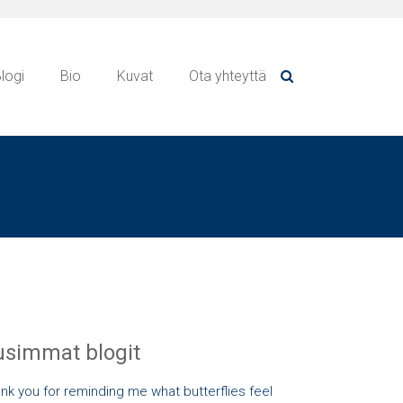
logi
Bio
Kuvat
Ota yhteyttä
simmat blogit
nk you for reminding me what butterflies feel