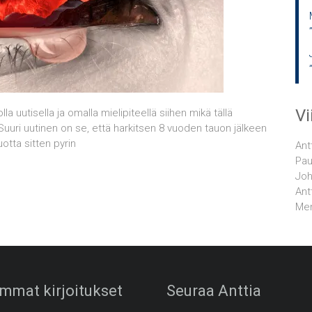
V
lla uutisella ja omalla mielipiteellä siihen mikä tällä
uuri uutinen on se, että harkitsen 8 vuoden tauon jälkeen
uotta sitten pyrin
Ant
Pau
Joh
Ant
Men
mmat kirjoitukset
Seuraa Anttia