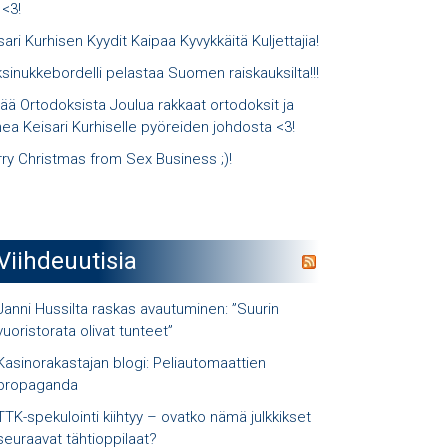
 <3!
sari Kurhisen Kyydit Kaipaa Kyvykkäitä Kuljettajia!
sinukkebordelli pelastaa Suomen raiskauksilta!!!
ää Ortodoksista Joulua rakkaat ortodoksit ja
ea Keisari Kurhiselle pyöreiden johdosta <3!
ry Christmas from Sex Business ;)!
Viihdeuutisia
Janni Hussilta raskas avautuminen: ”Suurin
vuoristorata olivat tunteet”
Kasinorakastajan blogi: Peliautomaattien
propaganda
TTK-spekulointi kiihtyy – ovatko nämä julkkikset
seuraavat tähtioppilaat?