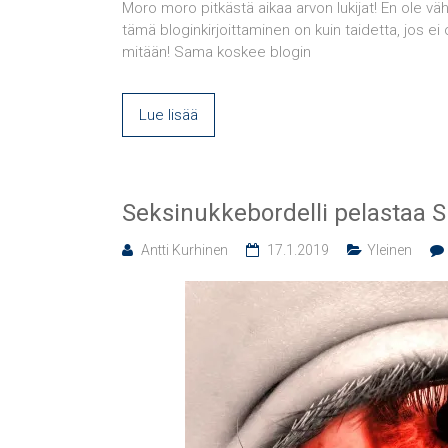
Moro moro pitkästä aikaa arvon lukijat! En ole vähä
tämä bloginkirjoittaminen on kuin taidetta, jos ei o
mitään! Sama koskee blogin
Lue lisää
Seksinukkebordelli pelastaa S
Antti Kurhinen
17.1.2019
Yleinen