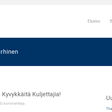
Etusivu
B
urhinen
 Kyvykkäitä Kuljettajia!
Uu
Ei kommentteja
Tha