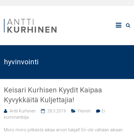
hyvinvointi
Keisari Kurhisen Kyydit Kaipaa
Kyvykkäitä Kuljettajia!
Antti Kurhinen
28.3.2019
Yleinen
Ei
kommentteja
Moro moro pitkästä aikaa arvon lukijat! En ole vähään aikaan