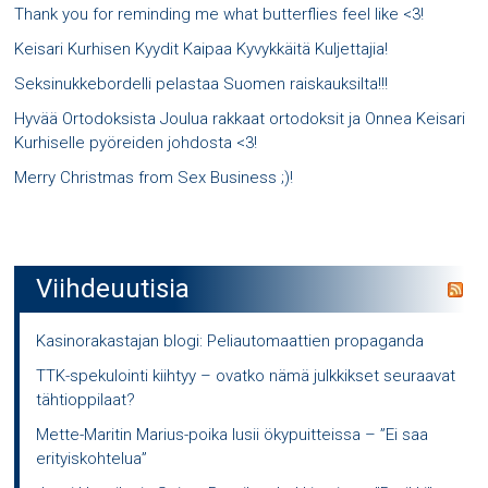
Thank you for reminding me what butterflies feel like <3!
Keisari Kurhisen Kyydit Kaipaa Kyvykkäitä Kuljettajia!
Seksinukkebordelli pelastaa Suomen raiskauksilta!!!
Hyvää Ortodoksista Joulua rakkaat ortodoksit ja Onnea Keisari
Kurhiselle pyöreiden johdosta <3!
Merry Christmas from Sex Business ;)!
Viihdeuutisia
Kasinorakastajan blogi: Peliautomaattien propaganda
TTK-spekulointi kiihtyy – ovatko nämä julkkikset seuraavat
tähtioppilaat?
Mette-Maritin Marius-poika lusii ökypuitteissa – ”Ei saa
erityiskohtelua”