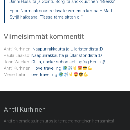
Janni Hussilta ja Sointu Borgilta shokkiuutinen: ”Breikki”
Eppu Normaali nousee lavalle viimeistä kertaa – Martti
Syrjä haikeana: ”Tässä tämä sitten oli”
Viimeisimmät kommentit
Antti Kurhinen
:
Naapurirakkautta ja Üllaristondista :D
Paula Laakso
:
Naapurirakkautta ja Üllaristondista :D
John Wacker
:
Oh ja, danke schön schlüpfrig Berlin ;)!
Antti Kurhinen
:
I love travelling
Mene töihin
:
I love travelling
Antti Kurhinen
Antti on omalaatuinen uros ja temperamenttinen herrasmies!