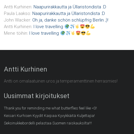
Antti Kurhinen
:
Naapurirakkautta ja Üllaristondista :D
Paula Laakso
:
Naapurirakkautta ja Üllaristondista :D
John Wacker
:
Oh ja, danke schön schlüpfrig Berlin ;)!
Antti Kurhinen
:
I love travelling
Mene töihin
:
I love travelling
Antti Kurhinen
Antti on omalaatuinen uros ja temperamenttinen herrasmies!
Uusimmat kirjoitukset
Thank you for reminding me what butterflies feel like <3!
Keisari Kurhisen Kyydit Kaipaa Kyvykkäitä Kuljettajia!
Seksinukkebordelli pelastaa Suomen raiskauksilta!!!