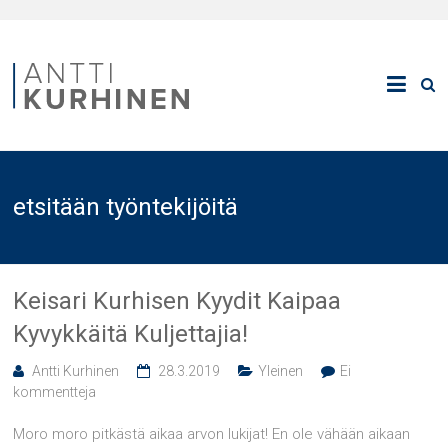
etsitään työntekijöitä
Keisari Kurhisen Kyydit Kaipaa
Kyvykkäitä Kuljettajia!
Antti Kurhinen
28.3.2019
Yleinen
Ei
kommentteja
Moro moro pitkästä aikaa arvon lukijat! En ole vähään aikaan