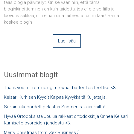
taas blogia päivitellyt. On se vaan niin, että tämä
bloginkirjoittaminen on kuin taidetta, jos ei ole se fiilis ja
luovuus sakkaa, niin eihän siitä taiteesta tuu mitään! Sama
koskee blogin
Lue lisää
Uusimmat blogit
Thank you for reminding me what butterflies feel like <3!
Keisari Kurhisen Kyydit Kaipaa Kyvykkäitä Kuljettajia!
Seksinukkebordelli pelastaa Suomen raiskauksilta!!!
Hyvää Ortodoksista Joulua rakkaat ortodoksit ja Onnea Keisari
Kurhiselle pyöreiden johdosta <3!
Merry Christmas from Sex Business ;)!